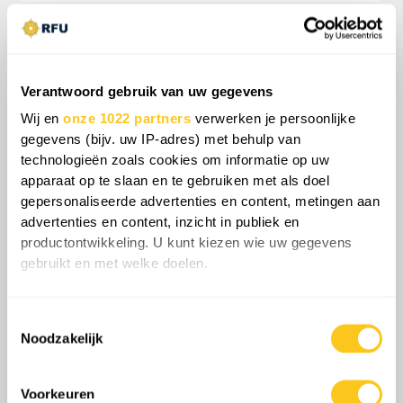
Insider maandelijks
Verantwoord gebruik van uw gegevens
Wij en
onze 1022 partners
verwerken je persoonlijke
Exclusieve dagelijkse tactische video's
gegevens (bijv. uw IP-adres) met behulp van
Exclusieve video's met strategische inzichten
technologieën zoals cookies om informatie op uw
apparaat op te slaan en te gebruiken met als doel
Exclusieve video's met overzichten van alle
gepersonaliseerde advertenties en content, metingen aan
fronten
advertenties en content, inzicht in publiek en
productontwikkeling. U kunt kiezen wie uw gegevens
Exclusieve artikelen
gebruikt en met welke doelen.
Als u het toestaat, willen we ook graag:
Huidig plan
Toestemmingsselectie
Informatie verzamelen over uw geografische
Noodzakelijk
locatie, die tot een paar meter nauwkeurig kan zijn
$
7.49
/maand
$9.99
Uw apparaat identificeren door het actief te
scannen op specifieke eigenschappen (fingerprinting)
Voorkeuren