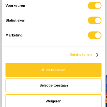
0
Opmerkingen
scannen op specifieke eigenschappen (fingerprinting)
Voorkeuren
Lees meer over hoe uw persoonlijke gegevens worden
verwerkt en stel uw voorkeuren in het
detailgedeelte
in.
Statistieken
U kunt uw toestemming op elk moment wijzigen of
intrekken in de Cookieverklaring.
Marketing
We gebruiken cookies om content en advertenties te
personaliseren, om functies voor social media te bieden
en om ons websiteverkeer te analyseren. Ook delen we
Details tonen
informatie over uw gebruik van onze site met onze
partners voor social media, adverteren en analyse. Deze
Meer afleveringen
partners kunnen deze gegevens combineren met andere
Alles toestaan
informatie die u aan ze heeft verstrekt of die ze hebben
verzameld op basis van uw gebruik van hun services.
Selectie toestaan
Weigeren