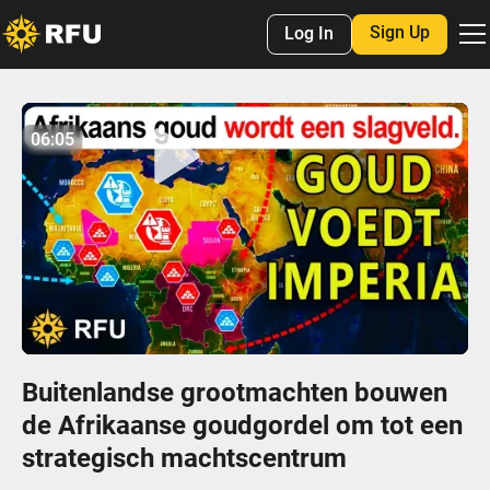
Sign Up
Log In
No items found.
06:05
06:04
Play
Mute
Settings
Enter
fulls
Buitenlandse grootmachten bouwen
de Afrikaanse goudgordel om tot een
strategisch machtscentrum