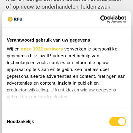
of opnieuw te onderhandelen, leiden zwak
bestuur en systemische corruptie de rijkdom
vaak af naar politieke of militaire facties. Deze
omgeving vergemakkelijkt goudsmokkel door
gewapende groepen, met name in Congo, waar
Verantwoord gebruik van uw gegevens
minerale inkomsten lokale conflicten in stand
Wij en
onze 1022 partners
verwerken je persoonlijke
houden. Uiteindelijk bieden de strategische
gegevens (bijv. uw IP-adres) met behulp van
reserves van Afrika wereldwijde invloed aan
technologieën zoals cookies om informatie op uw
externe actoren, terwijl het continent gevangen
apparaat op te slaan en te gebruiken met als doel
blijft in een cyclus van afhankelijkheid en interne
gepersonaliseerde advertenties en content, metingen aan
instabiliteit.
advertenties en content, inzicht in publiek en
productontwikkeling. U kunt kiezen wie uw gegevens
gebruikt en met welke doelen.
Als u het toestaat, willen we ook graag:
Share
Toestemmingsselectie
Informatie verzamelen over uw geografische
Noodzakelijk
locatie, die tot een paar meter nauwkeurig kan zijn
Uw apparaat identificeren door het actief te