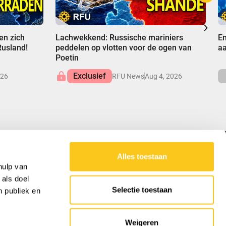
00:00
0
en zich
Lachwekkend: Russische mariniers
En
Rusland!
peddelen op vlotten voor de ogen van
aa
Poetin
Exclusief
026
RFU News
Aug 4, 2026
Alles toestaan
ONZE MISSIE
hulp van
 als doel
RFU levert gebalanceerde inzichten in
Selectie toestaan
n publiek en
wereldaangelegenheden, ontrafelt
complexiteiten om het begrip van de krachten
die onze wereld vormen te versterken.
Weigeren