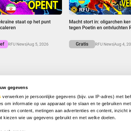
00:00
ekraïne staat op het punt
Macht stort in: oligarchen ker
caleren
tegen Poetin en ontvluchten 
ief
Gratis
RFU News
Aug 5, 2026
RFU News
Aug 4, 2
 uw gegevens
 BESPAAR
s
verwerken je persoonlijke gegevens (bijv. uw IP-adres) met be
ciale aanbiedingen, gratis weggevers en unieke deals.
s om informatie op uw apparaat op te slaan en te gebruiken met
ties en content, metingen aan advertenties en content, inzicht i
nt kiezen wie uw gegevens gebruikt en met welke doelen.
 ga je akkoord met ons
privacybeleid
en geef je toestemming om
f te ontvangen.