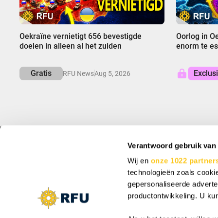
00:00
00:00
Oekraïne vernietigt 656 bevestigde
Oorlog in O
doelen in alleen al het zuiden
enorm te es
Gratis
Exclus
RFU News
Aug 5, 2026
Verantwoord gebruik van
INFO
MELD JE AAN EN
Wij en
onze 1022 partner
Over ons
Meld je aan voor spe
technologieën zoals cookie
Support
Cookie-instellingen
gepersonaliseerde adverten
Vacancy: Reporter
productontwikkeling. U ku
Vacancy: Localization Specialist
Door je in te schrijven
Vacancy: Motion Designer
updates van ons bedrij