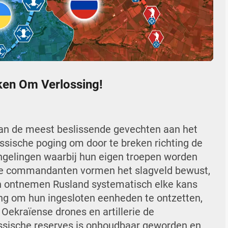
04:58
Mute
Settings
Enter
fullscr
en Om Verlossing!
 van de meest beslissende gevechten aan het
ssische poging om door te breken richting de
ingelingen waarbij hun eigen troepen worden
se commandanten vormen het slagveld bewust,
 en ontnemen Rusland systematisch elke kans
ng om hun ingesloten eenheden te ontzetten,
Oekraïense drones en artillerie de
sische reserves is onhoudbaar geworden en