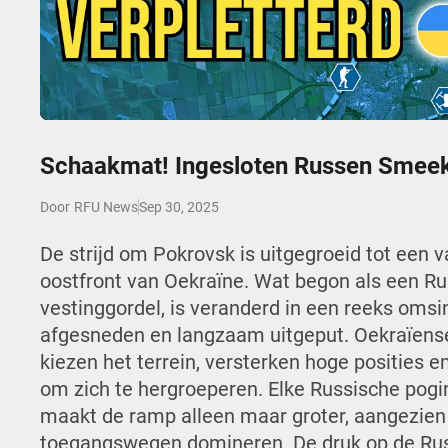
Play
Schaakmat! Ingesloten Russen Smeek
Sep 30, 2025
Door
RFU News
De strijd om Pokrovsk is uitgegroeid tot een
oostfront van Oekraïne. Wat begon als een Ru
vestinggordel, is veranderd in een reeks oms
afgesneden en langzaam uitgeput. Oekraïen
kiezen het terrein, versterken hoge posities
om zich te hergroeperen. Elke Russische pogi
maakt de ramp alleen maar groter, aangezien 
toegangswegen domineren. De druk op de Rus