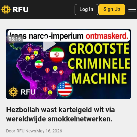
Sign Up
Log In
No items found.
05:15
05:14
Play
Mute
Settings
Enter
fulls
Hezbollah wast kartelgeld wit via
wereldwijde smokkelnetwerken.
Door
RFU News
May 16, 2026