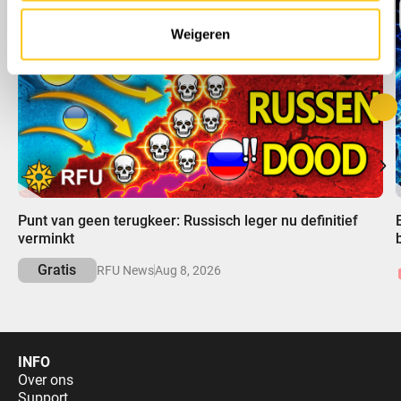
Weigeren
00:00
Punt van geen terugkeer: Russisch leger nu definitief
verminkt
Gratis
RFU News
Aug 8, 2026
INFO
Over ons
Support