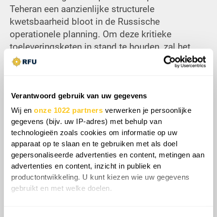
Teheran een aanzienlijke structurele
kwetsbaarheid bloot in de Russische
operationele planning. Om deze kritieke
toeleveringsketen in stand te houden, zal het
Kremlin waarschijnlijk gedwongen zijn om harde
valutareserves om te buigen of geavanceerde
militaire technologieën over te dragen om de
budgettaire tekorten van Iran op te vangen, wat
Verantwoord gebruik van uw gegevens
de uitputtingsslag van Ruslands eigen
Wij en
onze 1022 partners
verwerken je persoonlijke
gesanctioneerde economische middelen
gegevens (bijv. uw IP-adres) met behulp van
technologieën zoals cookies om informatie op uw
versnelt. Uiteindelijk ondermijnt deze
apparaat op te slaan en te gebruiken met als doel
theateroverschrijdende logistieke en financiële
gepersonaliseerde advertenties en content, metingen aan
ontregeling de duurzaamheid op lange termijn
advertenties en content, inzicht in publiek en
van de Russisch-Iraanse as, waardoor de
productontwikkeling. U kunt kiezen wie uw gegevens
materiële machtsbalans op de lange termijn op
gebruikt en met welke doelen.
het Oekraïense slagveld verandert.
Als u het toestaat, willen we ook graag: