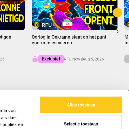
00:00
0
stigde
Oorlog in Oekraïne staat op het punt
Ma
enorm te escaleren
te
Exclusief
026
RFU News
Aug 5, 2026
Alles toestaan
ONZE MISSIE
hulp van
 als doel
RFU levert gebalanceerde inzichten in
Selectie toestaan
n publiek en
wereldaangelegenheden, ontrafelt