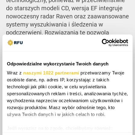
technologiczny, ponieważ w przeciwieństwie
do starszych modeli CD, wersja EF integruje
nowoczesny radar Raven oraz zaawansowane
systemy wyszukiwania i śledzenia w
podczerwieni. Rozwiązania te pozwolą
ukraińskim pilotom na znacznie wcześniejsze
wykrywanie i zwalczanie zagrożeń. W
połączeniu z nowoczesnym kompleksem
Odpowiedzialne wykorzystanie Twoich danych
walki radioelektronicznej znacząco podnosi to
przeżywalność maszyn w starciu z rosyjskimi
Wraz z
naszymi 1022 partnerami
przetwarzamy Twoje
osobiste dane, np. adres IP, korzystając z takich
systemami obrony przeciwlotniczej.
technologii jak pliki cookie, w celu wyświetlania
Zwiększona pojemność zbiorników paliwa,
spersonalizowanych reklam i treści, analizowania tychże,
zapewniająca większy promień działania,
wychodzenia naprzeciw oczekiwaniom użytkowników i
oraz zastosowanie silnika o większym ciągu
rozwoju produktów. Masz wybór odnośnie tego, kto
pozwalają Gripenowi na przenoszenie
używa Twoich danych i w jakich celach to robi.
znacznie większego tonażu uzbrojenia, w tym
Jeśli wyrazisz na to zgodę, chcielibyśmy również:
do ośmiu pocisków Meteor. Wszystko to