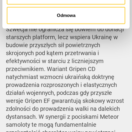
Podsumowując, porozumienie w sprawie
myśliwców Gripen wykracza daleko poza
Odmowa
ramy standardowego transferu uzbrojenia.
Szwecja nie ogranicza się bowiem do donacji
starszych platform, lecz wspiera Ukrainę w
budowie przyszłych sił powietrznych
skrojonych pod kątem przetrwania i
efektywności w starciu z liczniejszym
przeciwnikiem. Wariant Gripen CD
natychmiast wzmocni ukraińską doktrynę
prowadzenia rozproszonych i elastycznych
działań wojennych, podczas gdy przyszłe
wersje Gripen EF gwarantują skokowy wzrost
zdolności do prowadzenia walki na dalekich
dystansach. W synergii z pociskami Meteor
samoloty te mogą fundamentalnie