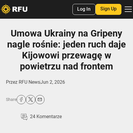
Sign Up
Log In
Umowa Ukrainy na Gripeny
nagle rośnie: jeden ruch daje
Kijowowi przewagę w
powietrzu nad frontem
Przez
RFU News
Jun 2, 2026
Share
24
Komentarze