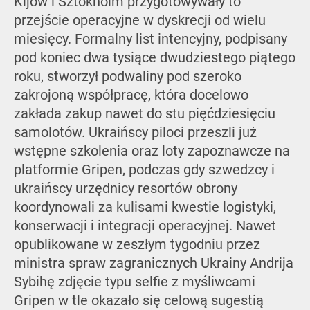
Kijów i Sztokholm przygotowywały to
przejście operacyjne w dyskrecji od wielu
miesięcy. Formalny list intencyjny, podpisany
pod koniec dwa tysiące dwudziestego piątego
roku, stworzył podwaliny pod szeroko
zakrojoną współpracę, która docelowo
zakłada zakup nawet do stu pięćdziesięciu
samolotów. Ukraińscy piloci przeszli już
wstępne szkolenia oraz loty zapoznawcze na
platformie Gripen, podczas gdy szwedzcy i
ukraińscy urzędnicy resortów obrony
koordynowali za kulisami kwestie logistyki,
konserwacji i integracji operacyjnej. Nawet
opublikowane w zeszłym tygodniu przez
ministra spraw zagranicznych Ukrainy Andrija
Sybihę zdjęcie typu selfie z myśliwcami
Gripen w tle okazało się celową sugestią