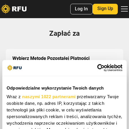
Sign Up
Log In
Zapłać za
Wybierz Metodę Pozostałej Płatności
Karta kredytowa i debetowa, ApplePay, GooglePay,
inne płatności elektroniczne
Odpowiedzialne wykorzystanie Twoich danych
Zapłać
Wraz z
naszymi 1022 partnerami
przetwarzamy Twoje
osobiste dane, np. adres IP, korzystając z takich
technologii jak pliki cookie, w celu wyświetlania
Głowy w górę!
spersonalizowanych reklam i treści, analizowania tychże,
wychodzenia naprzeciw oczekiwaniom użytkowników i
Musisz się zalogować lub założyć konto przed