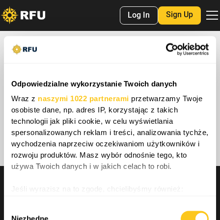
Sign Up
Log In
— Topic —
#Media
Odpowiedzialne wykorzystanie Twoich danych
Wraz z
naszymi 1022 partnerami
przetwarzamy Twoje
osobiste dane, np. adres IP, korzystając z takich
No items found.
technologii jak pliki cookie, w celu wyświetlania
spersonalizowanych reklam i treści, analizowania tychże,
wychodzenia naprzeciw oczekiwaniom użytkowników i
rozwoju produktów. Masz wybór odnośnie tego, kto
używa Twoich danych i w jakich celach to robi.
INFO
Jeśli wyrazisz na to zgodę, chcielibyśmy również:
O nas
Wsparcie
Gromadzić dane dotyczące Twojej lokalizacji
Wybór
Ustawienia plików cookie
geograficznej z dokładnością nawet do kilku metrów
Niezbędne