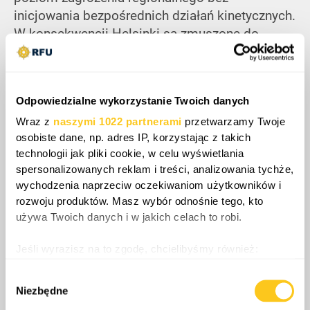
inicjowania bezpośrednich działań kinetycznych.
W konsekwencji Helsinki są zmuszone do
przyjęcia postawy defensywnej,
charakteryzującej się zwiększonym przydziałem
zasobów na nadzór, gotowość oraz integrację z
Odpowiedzialne wykorzystanie Twoich danych
sojusznikami. Ta remilitaryzacja ostatecznie
instytucjonalizuje trwały stan strategicznej
Wraz z
naszymi 1022 partnerami
przetwarzamy Twoje
osobiste dane, np. adres IP, korzystając z takich
podatności na zagrożenia, wskrzeszając
technologii jak pliki cookie, w celu wyświetlania
środowisko bezpieczeństwa przypominające
spersonalizowanych reklam i treści, analizowania tychże,
paradygmaty powstrzymywania z epoki zimnej
wychodzenia naprzeciw oczekiwaniom użytkowników i
wojny.
rozwoju produktów. Masz wybór odnośnie tego, kto
używa Twoich danych i w jakich celach to robi.
Jeśli wyrazisz na to zgodę, chcielibyśmy również:
Gromadzić dane dotyczące Twojej lokalizacji
Wybór
geograficznej z dokładnością nawet do kilku metrów
Share
Niezbędne
zgody
Identyfikować Twoje urządzenie, aktywnie