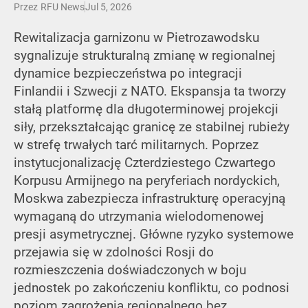
Przez
RFU News
Jul 5, 2026
Rewitalizacja garnizonu w Pietrozawodsku
sygnalizuje strukturalną zmianę w regionalnej
dynamice bezpieczeństwa po integracji
Finlandii i Szwecji z NATO. Ekspansja ta tworzy
stałą platformę dla długoterminowej projekcji
siły, przekształcając granicę ze stabilnej rubieży
w strefę trwałych tarć militarnych. Poprzez
instytucjonalizację Czterdziestego Czwartego
Korpusu Armijnego na peryferiach nordyckich,
Moskwa zabezpiecza infrastrukturę operacyjną
wymaganą do utrzymania wielodomenowej
presji asymetrycznej. Główne ryzyko systemowe
przejawia się w zdolności Rosji do
rozmieszczenia doświadczonych w boju
jednostek po zakończeniu konfliktu, co podnosi
poziom zagrożenia regionalnego bez