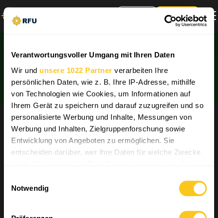
Sign Up
Log In
Verantwortungsvoller Umgang mit Ihren Daten
Wir und
unsere 1022 Partner
verarbeiten Ihre
persönlichen Daten, wie z. B. Ihre IP-Adresse, mithilfe
von Technologien wie Cookies, um Informationen auf
Ihrem Gerät zu speichern und darauf zuzugreifen und so
personalisierte Werbung und Inhalte, Messungen von
INFO
Werbung und Inhalten, Zielgruppenforschung sowie
Über uns
Support
Entwicklung von Angeboten zu ermöglichen. Sie
Cookie-Einstellungen
entscheiden darüber, wer Ihre Daten für welche Zwecke
Vacancy: Reporter
nutzt. Sie können Ihre Einwilligung jederzeit über die
Vacancy: Localization Specialist
Cookie-Erklärung oder durch Klicken auf das Privacy
Vacancy: Motion Designer
Einwilligungsauswahl
Trigger Symbol ändern oder widerrufen
Notwendig
Wenn Sie es erlauben, würden wir auch gerne:
MELDEN SIE SICH AN UND SPAREN SIE