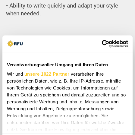
• Ability to write quickly and adapt your style
when needed.
Working Conditions:
• Freelance.
• Remote work from anywhere in the world.
Verantwortungsvoller Umgang mit Ihren Daten
Wir und
unsere 1022 Partner
verarbeiten Ihre
• Flexible working hours.
persönlichen Daten, wie z. B. Ihre IP-Adresse, mithilfe
von Technologien wie Cookies, um Informationen auf
• Fixed deadlines.
Ihrem Gerät zu speichern und darauf zuzugreifen und so
• Option to work full-time (4–5 days/week) or
personalisierte Werbung und Inhalte, Messungen von
part-time (3 days/week).
Werbung und Inhalten, Zielgruppenforschung sowie
Entwicklung von Angeboten zu ermöglichen. Sie
• Each report includes:
entscheiden darüber, wer Ihre Daten für welche Zwecke
nutzt. Sie können Ihre Einwilligung jederzeit über die
o Script: ≈700 words of text