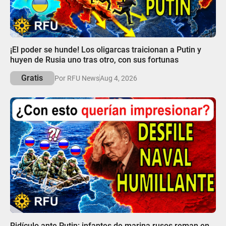
05:54
¡El poder se hunde! Los oligarcas traicionan a Putin y
huyen de Rusia uno tras otro, con sus fortunas
Gratis
Por RFU News
Aug 4, 2026
05:48
Ridículo ante Putin: infantes de marina rusos reman en