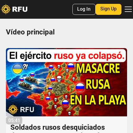
Sign Up
Log In
Vídeo principal
05:41
Soldados rusos desquiciados