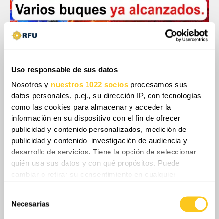
Uso responsable de sus datos
Nosotros y
nuestros 1022 socios
procesamos sus
datos personales, p.ej., su dirección IP, con tecnologías
como las cookies para almacenar y acceder la
04:48
información en su dispositivo con el fin de ofrecer
Los hutíes crean un segundo Ormuz: permiso obligatorio
publicidad y contenido personalizados, medición de
para cruzar Bab el-Mandeb tras nuevos ataques
publicidad y contenido, investigación de audiencia y
Exclusivo
Por RFU News
Aug 3, 2026
desarrollo de servicios. Tiene la opción de seleccionar
quién usa sus datos y con qué propósitos. Puede
cambiar o retirar su consentimiento en cualquier
momento desde la Declaración de cookies o clicando en
Selección
el Menú de consentimiento.
Necesarias
de
consentimiento