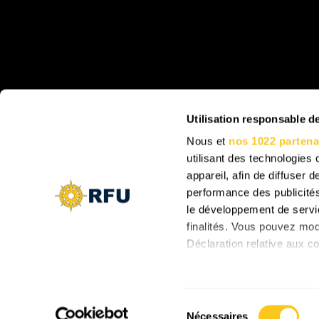
Utilisation responsable 
Nous et
nos 1022 partena
utilisant des technologies
appareil, afin de diffuser
performance des publicités
le développement de servic
finalités. Vous pouvez mod
Déclaration relative aux co
Si vous le permettez, nou
Collecter des infor
Sélection
plusieurs mètres près
Nécessaires