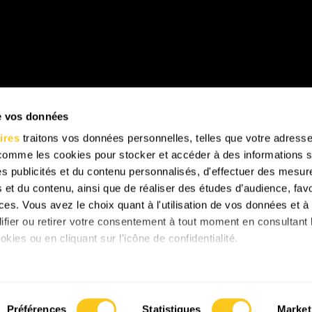
de vos données
ires
traitons vos données personnelles, telles que votre adresse
 comme les cookies pour stocker et accéder à des informations s
 des publicités et du contenu personnalisés, d'effectuer des mesu
 et du contenu, ainsi que de réaliser des études d’audience, favo
es. Vous avez le choix quant à l'utilisation de vos données et à 
ifier ou retirer votre consentement à tout moment en consultant 
okies ou en cliquant sur l'icône de confidentialité.
s aimerions également :
mations sur votre localisation géographique qui peuvent être pré
Préférences
Statistiques
Market