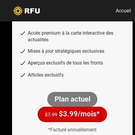
Accueil
Les plus populaires
Insider Annual
Accès premium à la carte interactive des
actualités
Mises à jour stratégiques exclusives
Aperçus exclusifs de tous les fronts
Articles exclusifs
Plan actuel
$
3.99
/mois*
$7.99
*Facturé annuellement