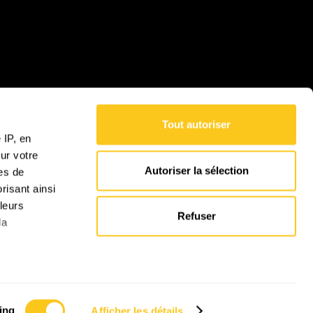
Tout autoriser
 IP, en
ur votre
Autoriser la sélection
res de
risant ainsi
leurs
Refuser
la
cises à
ing
Afficher les détails