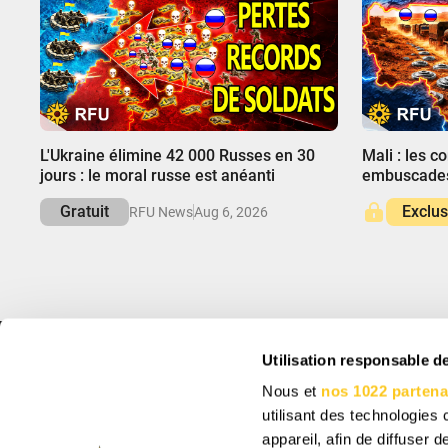
00:00
00:00
L'Ukraine élimine 42 000 Russes en 30
Mali : les c
jours : le moral russe est anéanti
embuscades
Gratuit
Exclus
RFU News
Aug 6, 2026
Utilisation responsable 
INFO
INSCRIVEZ-VOU
Nous et
nos 1022 partena
À propos
Abonnez-vous pour re
des offres uniques.
utilisant des technologies
Support
Paramètres des cookies
appareil, afin de diffuser