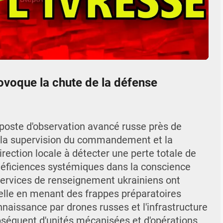
05:21
Mute
Settings
Enter
fullscr
rovoque la chute de la défense
n poste d'observation avancé russe près de
s la supervision du commandement et la
direction locale à détecter une perte totale de
déficiences systémiques dans la conscience
 services de renseignement ukrainiens ont
nelle en menant des frappes préparatoires
nnaissance par drones russes et l'infrastructure
séquent d'unités mécanisées et d'opérations