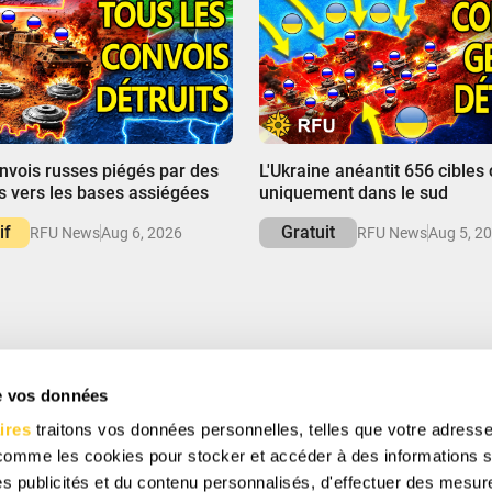
00:00
onvois russes piégés par des
L'Ukraine anéantit 656 cibles
 vers les bases assiégées
uniquement dans le sud
if
Gratuit
RFU News
Aug 6, 2026
RFU News
Aug 5, 2
de vos données
S ET ÉCONOMISEZ
ires
traitons vos données personnelles, telles que votre adresse
cevoir des offres spéciales, des cadeaux gratuits et
 comme les cookies pour stocker et accéder à des informations s
 des publicités et du contenu personnalisés, d'effectuer des mesu