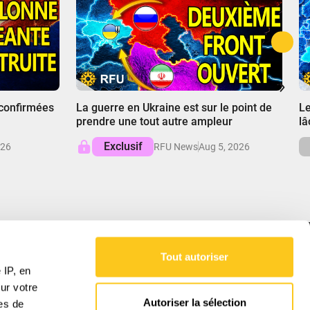
00:00
0
 confirmées
La guerre en Ukraine est sur le point de
Le
prendre une tout autre ampleur
lâ
Exclusif
026
RFU News
Aug 5, 2026
Tout autoriser
NOTRE MISSION
 IP, en
ur votre
RFU fournit des analyses équilibrées des
Autoriser la sélection
res de
affaires mondiales, démêlant les complexités