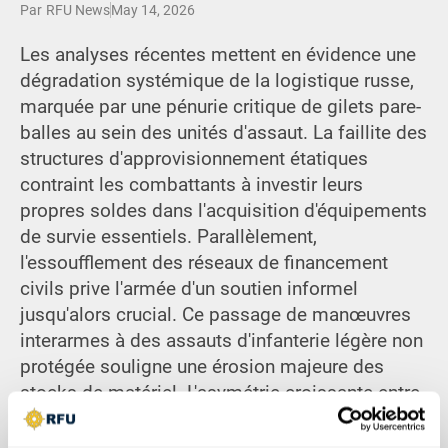
Par
RFU News
May 14, 2026
Les analyses récentes mettent en évidence une
dégradation systémique de la logistique russe,
marquée par une pénurie critique de gilets pare-
balles au sein des unités d'assaut. La faillite des
structures d'approvisionnement étatiques
contraint les combattants à investir leurs
propres soldes dans l'acquisition d'équipements
de survie essentiels. Parallèlement,
l'essoufflement des réseaux de financement
civils prive l'armée d'un soutien informel
jusqu'alors crucial. Ce passage de manœuvres
interarmes à des assauts d'infanterie légère non
protégée souligne une érosion majeure des
stocks de matériel. L'asymétrie croissante entre
les objectifs stratégiques et la réalité des
ressources disponibles sur le terrain accroît