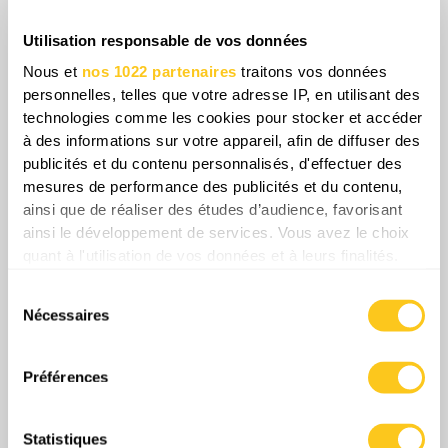
exponentiellement la vulnérabilité des troupes.
Utilisation responsable de vos données
La responsabilité de la résilience logistique est
désormais transférée du niveau institutionnel au
Nous et
nos 1022 partenaires
traitons vos données
personnelles, telles que votre adresse IP, en utilisant des
niveau individuel.
technologies comme les cookies pour stocker et accéder
à des informations sur votre appareil, afin de diffuser des
publicités et du contenu personnalisés, d'effectuer des
mesures de performance des publicités et du contenu,
Share
ainsi que de réaliser des études d’audience, favorisant
ainsi le développement de services. Vous avez le choix
quant à l'utilisation de vos données et à leurs finalités.
0
Commentaires
Vous pouvez modifier ou retirer votre consentement à
Sélection
tout moment en consultant la Déclaration relative aux
Nécessaires
du
cookies ou en cliquant sur l'icône de confidentialité.
consentement
Si vous le permettez, nous aimerions également :
Préférences
Collecter des informations sur votre localisation
géographique qui peuvent être précises à plusieurs
Statistiques
mètres près