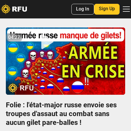
Sign Up
Log In
No items found.
04:27
04:26
Play
Mute
Settings
Enter
fulls
Folie : l'état-major russe envoie ses
troupes d'assaut au combat sans
aucun gilet pare-balles !