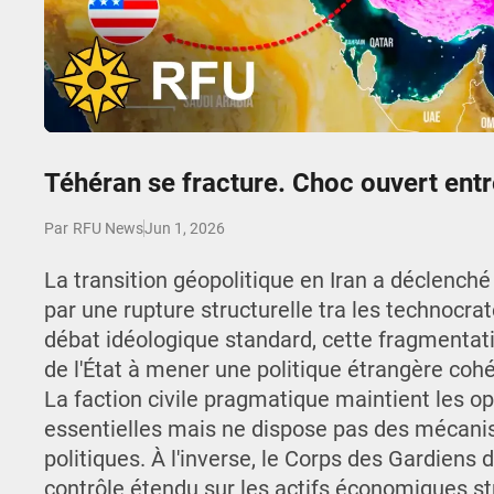
Play
Téhéran se fracture. Choc ouvert entre
Jun 1, 2026
Par
RFU News
La transition géopolitique en Iran a déclenché 
par une rupture structurelle tra les technocrate
débat idéologique standard, cette fragmentat
de l'État à mener une politique étrangère cohé
La faction civile pragmatique maintient les o
essentielles mais ne dispose pas des mécani
politiques. À l'inverse, le Corps des Gardiens 
contrôle étendu sur les actifs économiques stra