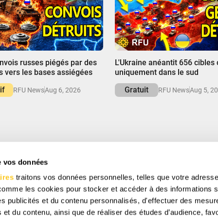
00:00
onvois russes piégés par des
L'Ukraine anéantit 656 cibles
 vers les bases assiégées
uniquement dans le sud
if
Gratuit
RFU News
Aug 6, 2026
RFU News
Aug 5, 2
de vos données
S ET ÉCONOMISEZ
ires
traitons vos données personnelles, telles que votre adresse
cevoir des offres spéciales, des cadeaux gratuits et
 comme les cookies pour stocker et accéder à des informations s
 des publicités et du contenu personnalisés, d'effectuer des mesu
 et du contenu, ainsi que de réaliser des études d’audience, favo