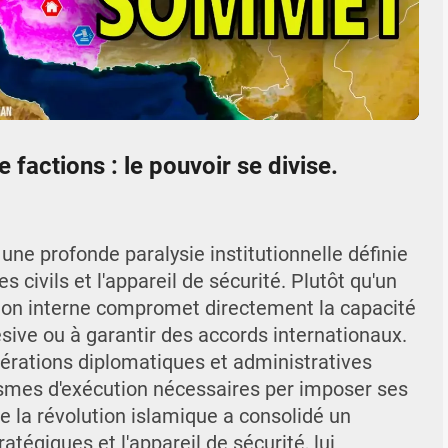
04:51
Mute
Settings
Enter
fullscr
 factions : le pouvoir se divise.
une profonde paralysie institutionnelle définie
s civils et l'appareil de sécurité. Plutôt qu'un
ion interne compromet directement la capacité
sive ou à garantir des accords internationaux.
pérations diplomatiques et administratives
smes d'exécution nécessaires per imposer ses
de la révolution islamique a consolidé un
tégiques et l'appareil de sécurité, lui