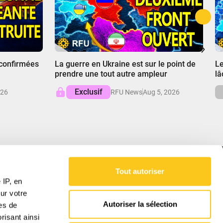
00:00
0
 confirmées
La guerre en Ukraine est sur le point de
Le
prendre une tout autre ampleur
lâ
Exclusif
026
RFU News
Aug 5, 2026
Tout autoriser
NOTRE MISSION
 IP, en
ur votre
RFU fournit des analyses équilibrées des
Autoriser la sélection
res de
affaires mondiales, démêlant les complexités
pour favoriser la compréhension des forces qui
risant ainsi