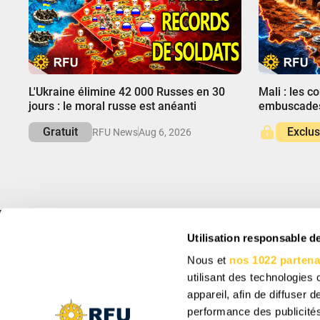
00:00
00:00
L'Ukraine élimine 42 000 Russes en 30
Mali : les c
jours : le moral russe est anéanti
embuscades
Gratuit
Exclus
RFU News
Aug 6, 2026
Utilisation responsable 
INFO
INSCRIVEZ-VOU
Nous et
nos 1022 partena
À propos
Abonnez-vous pour re
des offres uniques.
utilisant des technologies
Support
Paramètres des cookies
appareil, afin de diffuser
Vacancy: Reporter
performance des publicités