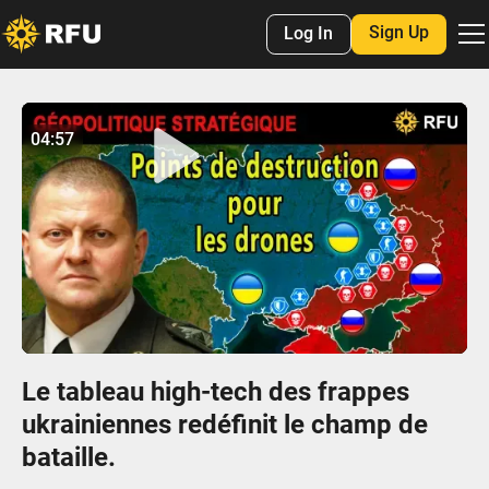
Sign Up
Log In
No items found.
04:57
04:56
Play
Mute
Settings
Enter
fulls
Le tableau high-tech des frappes
ukrainiennes redéfinit le champ de
bataille.