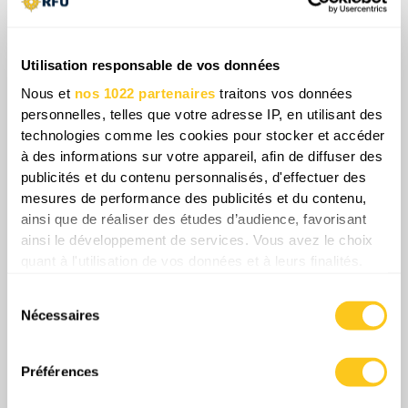
stratégiquement redoutable. Le programme fait
également émerger une nouvelle génération de
soldats hautement qualifiés et férus de
Utilisation responsable de vos données
technologie, qui abordent le champ de bataille
Nous et
nos 1022 partenaires
traitons vos données
comme une chasse numérique à enjeux élevés.
personnelles, telles que votre adresse IP, en utilisant des
technologies comme les cookies pour stocker et accéder
Le basculement du rapport de force est déjà
à des informations sur votre appareil, afin de diffuser des
visible sur les lignes de front — et dans le moral
publicités et du contenu personnalisés, d'effectuer des
des troupes russes.
mesures de performance des publicités et du contenu,
ainsi que de réaliser des études d’audience, favorisant
Share
ainsi le développement de services. Vous avez le choix
quant à l'utilisation de vos données et à leurs finalités.
Vous pouvez modifier ou retirer votre consentement à
Sélection
tout moment en consultant la Déclaration relative aux
0
Commentaires
Nécessaires
du
cookies ou en cliquant sur l'icône de confidentialité.
consentement
Si vous le permettez, nous aimerions également :
Préférences
Collecter des informations sur votre localisation