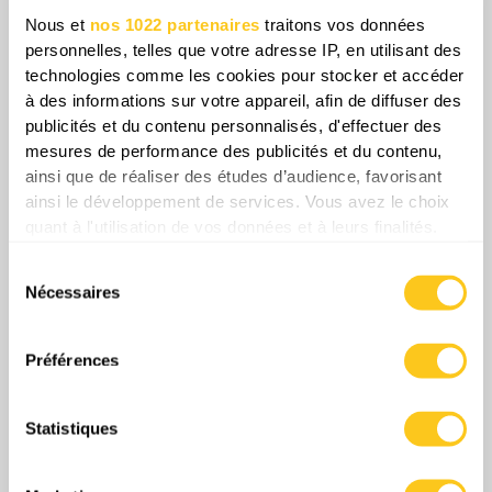
durablement les cartes du pouvoir au Moyen-
Nous et
nos 1022 partenaires
traitons vos données
Orient.
personnelles, telles que votre adresse IP, en utilisant des
technologies comme les cookies pour stocker et accéder
à des informations sur votre appareil, afin de diffuser des
Share
publicités et du contenu personnalisés, d'effectuer des
mesures de performance des publicités et du contenu,
ainsi que de réaliser des études d’audience, favorisant
0
Commentaires
ainsi le développement de services. Vous avez le choix
quant à l'utilisation de vos données et à leurs finalités.
Vous pouvez modifier ou retirer votre consentement à
Sélection
tout moment en consultant la Déclaration relative aux
Nécessaires
du
cookies ou en cliquant sur l'icône de confidentialité.
consentement
Si vous le permettez, nous aimerions également :
Préférences
Collecter des informations sur votre localisation
géographique qui peuvent être précises à plusieurs
Statistiques
mètres près
Identifier votre appareil en l'analysant activement
Plus d'épisodes
pour en relever les caractéristiques spécifiques