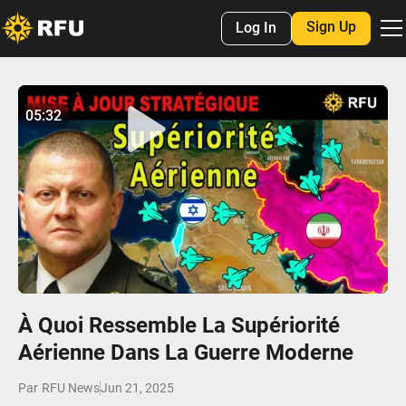
Sign Up
Log In
No items found.
05:32
05:32
Play
Mute
Settings
Enter
fulls
À Quoi Ressemble La Supériorité
Aérienne Dans La Guerre Moderne
Par
RFU News
Jun 21, 2025