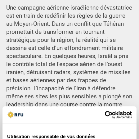
Une campagne aérienne israélienne dévastatrice
est en train de redéfinir les règles de la guerre
au Moyen-Orient. Dans un conflit que Téhéran
promettait de transformer en tournant
stratégique pour la région, la réalité qui se
dessine est celle d’un effondrement militaire
spectaculaire. En quelques heures, Israël a pris
le contrôle total de l’espace aérien de l’ouest
iranien, détruisant radars, systèmes de missiles
et bases aériennes par des frappes de
précision. L’incapacité de l’Iran à défendre
même ses sites les plus sensibles a plongé son
leadership dans une course contre la montre
pour sauver ce qui reste de sa capacité de
dissuasion. Ce qui n’était au départ qu’un
échange de représailles devient un désastre à
sens unique – susceptible de rebattre
Utilisation responsable de vos données