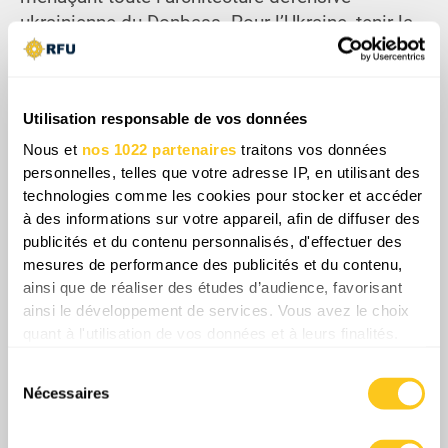
ukrainienne du Donbass. Pour l’Ukraine, tenir la
ville n’est pas seulement un acte défensif, mais
une question de profondeur opérationnelle, afin
d’empêcher la Russie de transformer des
Utilisation responsable de vos données
succès locaux en un tournant stratégique. Alors
que les deux armées se préparent à ce qui
Nous et
nos 1022 partenaires
traitons vos données
personnelles, telles que votre adresse IP, en utilisant des
pourrait devenir la plus grande bataille de ce
technologies comme les cookies pour stocker et accéder
secteur depuis 2022, l’issue autour de Lyman
à des informations sur votre appareil, afin de diffuser des
déterminera probablement si l’hiver à venir sera
publicités et du contenu personnalisés, d'effectuer des
celui de l’offensive ou de la survie.
mesures de performance des publicités et du contenu,
ainsi que de réaliser des études d’audience, favorisant
ainsi le développement de services. Vous avez le choix
quant à l'utilisation de vos données et à leurs finalités.
Share
Vous pouvez modifier ou retirer votre consentement à
Sélection
tout moment en consultant la Déclaration relative aux
Nécessaires
du
cookies ou en cliquant sur l'icône de confidentialité.
consentement
0
Commentaires