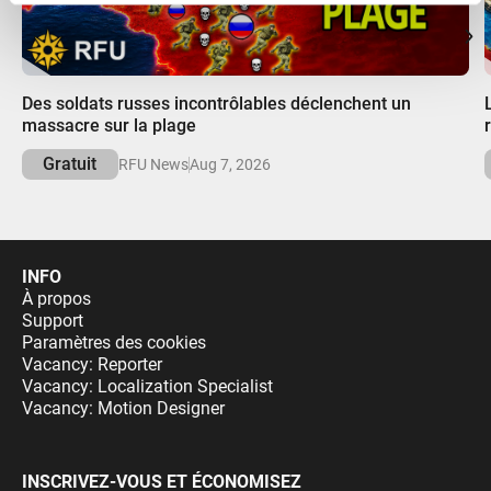
ou qu'ils ont collectées lors de votre utilisation de leurs
services.
00:00
Des soldats russes incontrôlables déclenchent un
massacre sur la plage
Gratuit
RFU News
Aug 7, 2026
INFO
À propos
Support
Paramètres des cookies
Vacancy: Reporter
Vacancy: Localization Specialist
Vacancy: Motion Designer
INSCRIVEZ-VOUS ET ÉCONOMISEZ