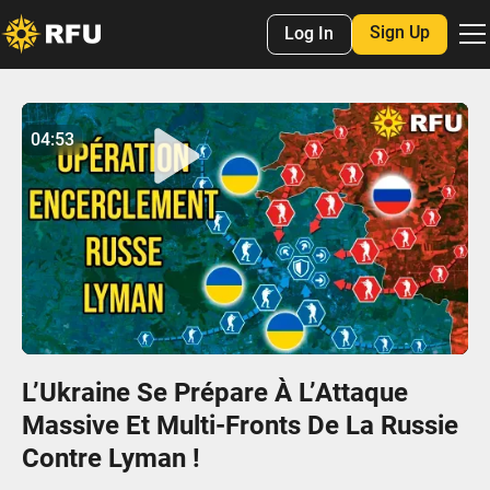
Sign Up
Log In
No items found.
04:53
04:52
Play
Mute
Settings
Enter
fulls
L’Ukraine Se Prépare À L’Attaque
Massive Et Multi-Fronts De La Russie
Contre Lyman !