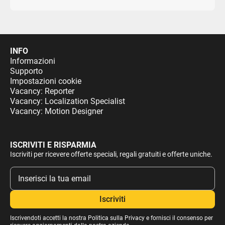
trovano ad affrontare un dilemma complesso in cui
gli interventi cinetici rischiano di esaurire le scorte di
difesa aerea critiche e le concessioni diplomatiche
rischiano di istituzionalizzare il controllo ribelle sulle
arterie del commercio globale. L'insicurezza
INFO
dell'approvvigionamento che ne deriva introduce una
Informazioni
volatilità strutturale nei mercati energetici globali che
Supporto
Impostazioni cookie
i protocolli standard di scorta navale non possono
Vacancy: Reporter
più mitigare.
Vacancy: Localization Specialist
Vacancy: Motion Designer
ISCRIVITI E RISPARMIA
Iscriviti per ricevere offerte speciali, regali gratuiti e offerte uniche.
Iscrivendoti accetti la nostra
Politica sulla Privacy
e fornisci il consenso per