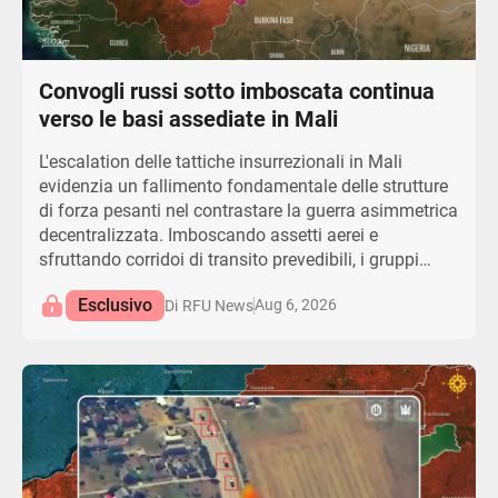
Convogli russi sotto imboscata continua
verso le basi assediate in Mali
L'escalation delle tattiche insurrezionali in Mali
evidenzia un fallimento fondamentale delle strutture
di forza pesanti nel contrastare la guerra asimmetrica
decentralizzata. Imboscando assetti aerei e
sfruttando corridoi di transito prevedibili, i gruppi
insorti stanno neutralizzando i principali vantaggi
Esclusivo
Aug 6, 2026
Di
RFU News
operativi delle forze statali russe e maliane. Le gravi
interruzioni logistiche lungo le rotte di rifornimento
vitali stanno aggravando la vulnerabilità delle forze e
creando colli di bottiglia operativi insostenibili per la
giunta militare. L'affidamento strategico su convogli
statici e lo scudo umano tattico riflettono crescenti
frizioni e l'erosione della coesione tra formazioni
mercenarie e truppe locali. Questa espansione