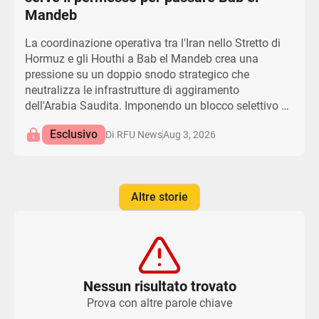
contrastare una minaccia permanente.
Mandeb
La coordinazione operativa tra l'Iran nello Stretto di
Hormuz e gli Houthi a Bab el Mandeb crea una
pressione su un doppio snodo strategico che
neutralizza le infrastrutture di aggiramento
dell'Arabia Saudita. Imponendo un blocco selettivo al
traffico marittimo diretto in Arabia Saudita e
Esclusivo
Aug 3, 2026
Di
RFU News
consentendo al contempo il transito alle navi
autorizzate, gli Houthi hanno istituito un quadro di
governance coercitiva sui corridoi energetici del Mar
Rosso. Il bersagliamento diretto delle infrastrutture
Altre storie
critiche a Yanbu e Jazan compromette
fondamentalmente la fattibilità dell'oleodotto Est-
Ovest come alternativa sicura alle rotte marittime del
Golfo. Questa campagna per procura garantisce a
Teheran una leva strategica e una plausibile
smentita, scaricando il peso materiale dell'escalation
Nessun risultato trovato
regionale sulle forze marittime della coalizione. Di
Prova con altre parole chiave
conseguenza, gli Stati Uniti e l'Arabia Saudita si