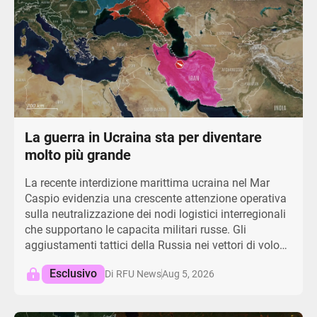
frizioni e l'erosione della coesione tra formazioni
mercenarie e truppe locali. Questa espansione
geografica dell'attività insurrezionale nelle regioni
centrali minaccia sistematicamente la stabilità del
regime ed espone i limiti strutturali dell'intervento
militare straniero. Di conseguenza, un prolungato
logoramento mette a rischio l'impronta strategica di
Mosca nel Sahel, dimostrando che una potenza di
La guerra in Ucraina sta per diventare
fuoco superiore non può garantire il controllo
territoriale contro capacità insorte in continua
molto più grande
evoluzione.
La recente interdizione marittima ucraina nel Mar
Caspio evidenzia una crescente attenzione operativa
sulla neutralizzazione dei nodi logistici interregionali
che supportano le capacita militari russe. Gli
aggiustamenti tattici della Russia nei vettori di volo
dei droni suggeriscono una potenziale
Esclusivo
Aug 5, 2026
Di
RFU News
sincronizzazione operativa per testare le vulnerabilita
della difesa aerea lungo i potenziali corridoi di
attacco iraniani. L'arsenale iraniano di missili balistici