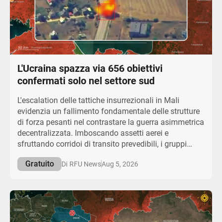
geografica dell'attività insurrezionale nelle regioni
centrali minaccia sistematicamente la stabilità del
regime ed espone i limiti strutturali dell'intervento
militare straniero. Di conseguenza, un prolungato
logoramento mette a rischio l'impronta strategica di
Mosca nel Sahel, dimostrando che una potenza di
L'Ucraina spazza via 656 obiettivi
fuoco superiore non può garantire il controllo
territoriale contro capacità insorte in continua
confermati solo nel settore sud
evoluzione.
L'escalation delle tattiche insurrezionali in Mali
evidenzia un fallimento fondamentale delle strutture
di forza pesanti nel contrastare la guerra asimmetrica
decentralizzata. Imboscando assetti aerei e
sfruttando corridoi di transito prevedibili, i gruppi
insorti stanno neutralizzando i principali vantaggi
Gratuito
Aug 5, 2026
Di
RFU News
operativi delle forze statali russe e maliane. Le gravi
interruzioni logistiche lungo le rotte di rifornimento
vitali stanno aggravando la vulnerabilità delle forze e
creando colli di bottiglia operativi insostenibili per la
giunta militare. L'affidamento strategico su convogli
statici e lo scudo umano tattico riflettono crescenti