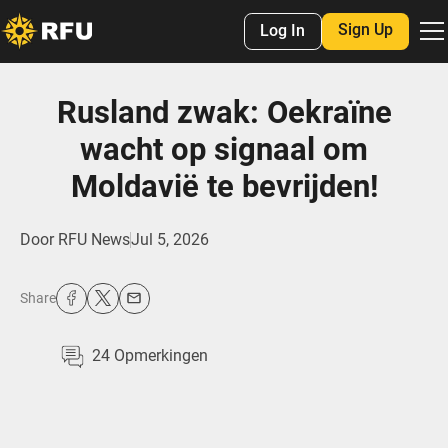
Sign Up
Log In
Rusland zwak: Oekraïne
wacht op signaal om
Moldavië te bevrijden!
Door
RFU News
Jul 5, 2026
Share
24
Opmerkingen