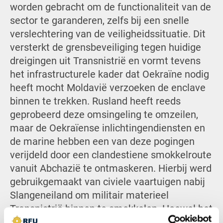
worden gebracht om de functionaliteit van de
sector te garanderen, zelfs bij een snelle
verslechtering van de veiligheidssituatie. Dit
versterkt de grensbeveiliging tegen huidige
dreigingen uit Transnistrië en vormt tevens
het infrastructurele kader dat Oekraïne nodig
heeft mocht Moldavië verzoeken de enclave
binnen te trekken. Rusland heeft reeds
geprobeerd deze omsingeling te omzeilen,
maar de Oekraïense inlichtingendiensten en
de marine hebben een van deze pogingen
verijdeld door een clandestiene smokkelroute
vanuit Abchazië te ontmaskeren. Hierbij werd
gebruikgemaakt van civiele vaartuigen nabij
Slangeneiland om militair materieel
Transnistrië binnen te smokkelen. Hoewel het
politieke bevel vanuit Chisinau dus nog niet is