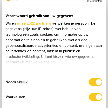
gegeven, blijft de strategische balans rond
Transnistrië precair, en elk uitstel biedt
Verantwoord gebruik van uw gegevens
Moskou meer tijd om deze operationele
Wij en
onze 1022 partners
verwerken je persoonlijke
opening te dichten.
gegevens (bijv. uw IP-adres) met behulp van
technologieën zoals cookies om informatie op uw
apparaat op te slaan en te gebruiken met als doel
gepersonaliseerde advertenties en content, metingen aan
advertenties en content, inzicht in publiek en
productontwikkeling. U kunt kiezen wie uw gegevens
gebruikt en met welke doelen.
Als u het toestaat, willen we ook graag:
Toestemmingsselectie
Informatie verzamelen over uw geografische
Noodzakelijk
locatie, die tot een paar meter nauwkeurig kan zijn
Uw apparaat identificeren door het actief te
scannen op specifieke eigenschappen (fingerprinting)
Voorkeuren
Kortom, de Russische Federatie bevindt zich
Lees meer over hoe uw persoonlijke gegevens worden