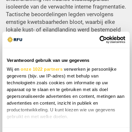
isoleerde van de verwachte interne fragmentatie.
Tactische beoordelingen legden vervolgens
ernstige kwetsbaarheden bloot, waarbij elke
lokale kust- of eilandlanding werd bestempeld
als een onderneming met hoge verliezen die
vatbaar was voor dichte Iraanse
tegenoffensieven met raketten en onbemand
luchtvaartuigen. Deze realiteit dwong
Verantwoord gebruik van uw gegevens
Amerikaanse planners te erkennen dat de
Wij en
onze 1022 partners
verwerken je persoonlijke
verzamelde strijdkrachten structureel
gegevens (bijv. uw IP-adres) met behulp van
onvoldoende waren om alomvattende politieke
technologieën zoals cookies om informatie op uw
apparaat op te slaan en te gebruiken met als doel
doelen te bereiken zonder een onhoudbare inzet
gepersonaliseerde advertenties en content, metingen aan
van middelen op de lange termijn. Uiteindelijk
advertenties en content, inzicht in publiek en
stortte de risico-batenanalyse in, wat
productontwikkeling. U kunt kiezen wie uw gegevens
Washington dwong om prioriteit te geven aan
gebruikt en met welke doelen.
het behoud van de eigen strijdkrachten boven
een operationeel geïsoleerde interventie zonder
Als u het toestaat, willen we ook graag: