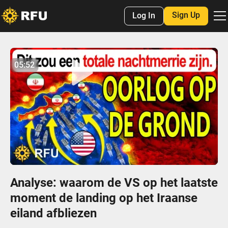
Sign Up
Log In
No items found.
05:52
05:52
Play
Mute
Settings
Enter
fulls
Analyse: waarom de VS op het laatste
moment de landing op het Iraanse
eiland afbliezen