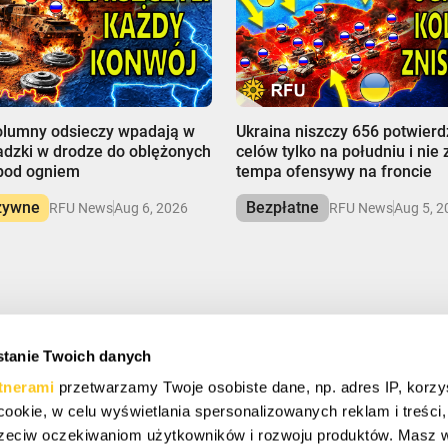
00:00
olumny odsieczy wpadają w
Ukraina niszczy 656 potwier
adzki w drodze do oblężonych
celów tylko na południu i nie
 pod ogniem
tempa ofensywy na froncie
zywne
Bezpłatne
RFU News
Aug 6, 2026
RFU News
Aug 5, 2
tanie Twoich danych
Ę I OSZCZĘDZAJ
tnerami
przetwarzamy Twoje osobiste dane, np. adres IP, korzy
ymać specjalne oferty, darmowe prezenty i oferty życia.
ki cookie, w celu wyświetlania spersonalizowanych reklam i treści
zeciw oczekiwaniom użytkowników i rozwoju produktów. Masz 