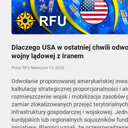
Play
Dlaczego USA w ostatniej chwili odwo
wojny lądowej z Iranem
Jun 13, 2026
Przez
RFU News
Odwołanie proponowanej amerykańskiej inwazj
kalkulację strategicznej proporcjonalności i a
rozmieszczenie wojsk i mobilizacja zasobów
zamiar zlokalizowanych przejęć terytorialnych
infrastruktury gospodarczej i wojskowej. Jedn
kurdyjskich lub regionalnych sojuszników fun
inicjatywy. Planiści uznali, że przeprowadzen