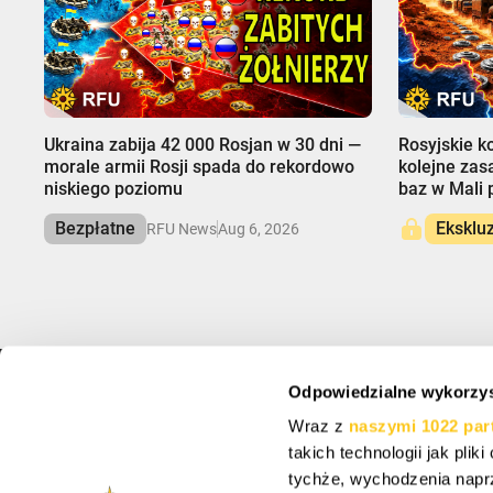
00:00
00:00
Ukraina zabija 42 000 Rosjan w 30 dni —
Rosyjskie k
morale armii Rosji spada do rekordowo
kolejne zas
niskiego poziomu
baz w Mali
Bezpłatne
Eksklu
RFU News
Aug 6, 2026
Odpowiedzialne wykorzys
INFO
ZAREJESTRUJ SI
Wraz z
naszymi 1022 par
O nas
Zapisz się, aby otrz
takich technologii jak pli
Wsparcie
Ustawienia plików cookie
tychże, wychodzenia napr