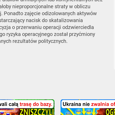
łoby nieproporcjonalne straty w obliczu
ej. Ponadto zajęcie odizolowanych aktywów
tarczający nacisk do skatalizowania
zja o przerwaniu operacji odzwierciedla
o ryzyka operacyjnego został przyćmiony
ych rezultatów politycznych.