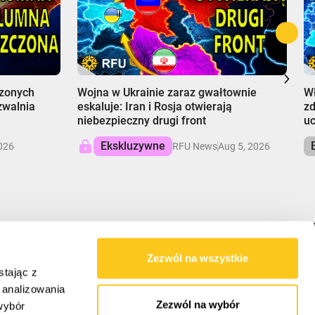
00:00
0
dzonych
Wojna w Ukrainie zaraz gwałtownie
Wł
 zwalnia
eskaluje: Iran i Rosja otwierają
zd
niebezpieczny drugi front
uc
Ekskluzywne
026
RFU News
Aug 5, 2026
Zezwól na wszystkie
NASZA MISJA
stając z
, analizowania
RFU dostarcza zrównoważone spojrzenie na
Zezwól na wybór
wybór
sprawy globalne, rozwikłując złożoność, aby