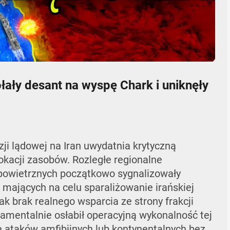
06:07
Mute
Settings
Enter
fullscr
łały desant na wyspę Chark i uniknęły
i lądowej na Iran uwydatnia krytyczną
lokacji zasobów. Rozległe regionalne
 powietrznych początkowo sygnalizowały
 mających na celu sparaliżowanie irańskiej
ak brak realnego wsparcia ze strony frakcji
damentalnie osłabił operacyjną wykonalność tej
ie ataków amfibijnych lub kontynentalnych bez