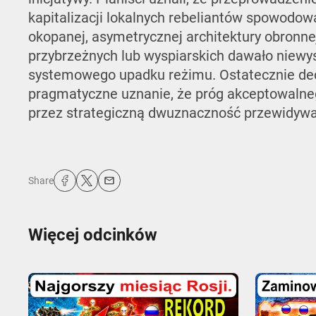
kapitalizacji lokalnych rebeliantów spowodowa
okopanej, asymetrycznej architektury obronn
przybrzeżnych lub wyspiarskich dawało niewys
systemowego upadku reżimu. Ostatecznie decy
pragmatyczne uznanie, że próg akceptowalneg
przez strategiczną dwuznaczność przewidywan
Share
Więcej odcinków