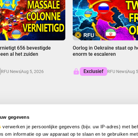
00:00
rnietigt 656 bevestigde
Oorlog in Oekraïne staat op h
leen al het zuiden
enorm te escaleren
Exclusief
RFU News
Aug 5, 2026
RFU News
Aug 5
 uw gegevens
 BESPAAR
s
verwerken je persoonlijke gegevens (bijv. uw IP-adres) met be
ciale aanbiedingen, gratis weggevers en unieke deals.
s om informatie op uw apparaat op te slaan en te gebruiken met