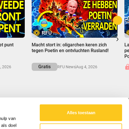
00:00
0
et punt
Macht stort in: oligarchen keren zich
La
tegen Poetin en ontvluchten Rusland!
pe
Po
Gratis
, 2026
RFU News
Aug 4, 2026
Alles toestaan
ONZE MISSIE
hulp van
 als doel
RFU levert gebalanceerde inzichten in