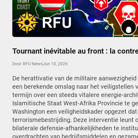
Play
Tournant inévitable au front : la cont
Jun 10, 2026
Door
RFU News
De herattivatie van de militaire aanwezigheid
een berekende omslag naar het veiligstellen
termijn over een steeds vitalere energie-arch
Islamitische Staat West-Afrika Provincie te g
Washington een veiligheidskader opgezet dat v
terrorismebestrijding. Deze interventie leun
bilaterale defensie-afhankelijkheden te insti
overdrachten van bedrijfsmiddelen en gezamen