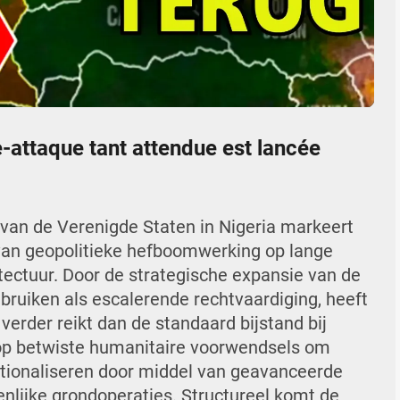
05:36
Mute
Settings
Enter
fullscr
re-attaque tant attendue est lancée
 van de Verenigde Staten in Nigeria markeert
 van geopolitieke hefboomwerking op lange
itectuur. Door de strategische expansie van de
ebruiken als escalerende rechtvaardiging, heeft
erder reikt dan de standaard bijstand bij
t op betwiste humanitaire voorwendsels om
tutionaliseren door middel van geavanceerde
lijke grondoperaties. Structureel komt de