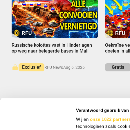
00:00
00:00
Russische kolottes vast in Hinderlagen
Oekraïne ve
op weg naar belegerde bases in Mali
doelen in al
Exclusief
Gratis
RFU News
Aug 6, 2026
Verantwoord gebruik van
INFO
MELD JE AAN EN
Wij en
onze 1022 partner
Over ons
Meld je aan voor spe
technologieën zoals cookie
Support