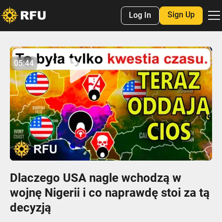
Sign Up
Log In
No items found.
05:44
05:44
Play
Mute
Settings
Enter
fulls
Dlaczego USA nagle wchodzą w
wojnę Nigerii i co naprawdę stoi za tą
decyzją