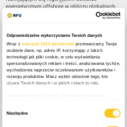
energetycznym offshore w obliczu globalnych
zakłóceń w dostawach. Interwencja ta niesie
jednak ryzyko poważnych napięć, ponieważ
ambicje energetyczne amerykańskich korporacji
bezpośrednio zderzają się z suwerennym
Odpowiedzialne wykorzystanie Twoich danych
dążeniem Nigerii do nacjonalizacji zasobów.
Wraz z
naszymi 1022 partnerami
przetwarzamy Twoje
Ostatecznie rozwijająca się dynamika grozi
osobiste dane, np. adres IP, korzystając z takich
technologii jak pliki cookie, w celu wyświetlania
naruszeniem strategicznej autonomii Nigerii,
spersonalizowanych reklam i treści, analizowania tychże,
przekształcając krótkoterminową pomoc w
wychodzenia naprzeciw oczekiwaniom użytkowników i
zakresie bezpieczeństwa w długoterminową
rozwoju produktów. Masz wybór odnośnie tego, kto
zewnętrzną dźwignię geopolityczną.
używa Twoich danych i w jakich celach to robi.
Jeśli wyrazisz na to zgodę, chcielibyśmy również:
Gromadzić dane dotyczące Twojej lokalizacji
Share
Wybór
geograficznej z dokładnością nawet do kilku metrów
Niezbędne
zgody
Identyfikować Twoje urządzenie, aktywnie
analizując charakteryzującego je zbiory danych