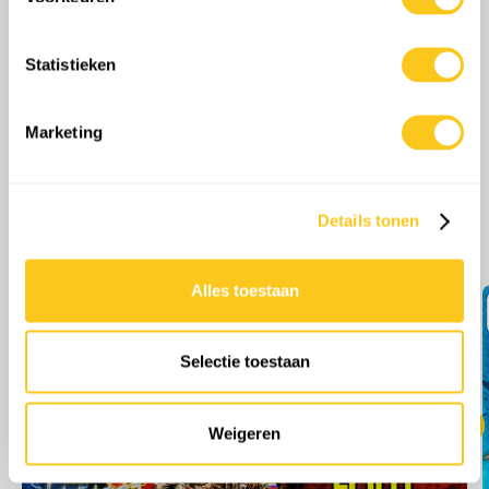
Lees meer over hoe uw persoonlijke gegevens worden
verwerkt en stel uw voorkeuren in het
detailgedeelte
in.
Statistieken
U kunt uw toestemming op elk moment wijzigen of
intrekken in de Cookieverklaring.
Marketing
We gebruiken cookies om content en advertenties te
personaliseren, om functies voor social media te bieden
en om ons websiteverkeer te analyseren. Ook delen we
Details tonen
Meer afleveringen
informatie over uw gebruik van onze site met onze
partners voor social media, adverteren en analyse. Deze
partners kunnen deze gegevens combineren met andere
Alles toestaan
informatie die u aan ze heeft verstrekt of die ze hebben
verzameld op basis van uw gebruik van hun services.
Selectie toestaan
Weigeren