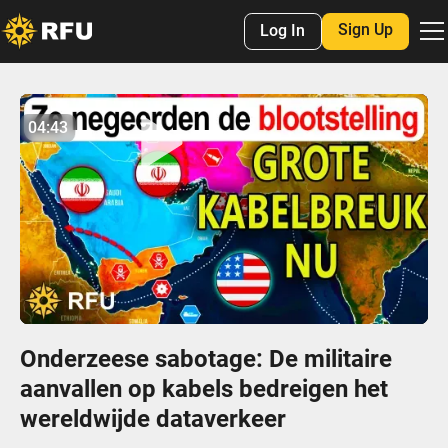
Sign Up
Log In
No items found.
04:43
04:43
Play
Mute
Settings
Enter
fulls
Onderzeese sabotage: De militaire
aanvallen op kabels bedreigen het
wereldwijde dataverkeer