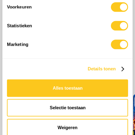
0
Opmerkingen
scannen op specifieke eigenschappen (fingerprinting)
Voorkeuren
Lees meer over hoe uw persoonlijke gegevens worden
verwerkt en stel uw voorkeuren in het
detailgedeelte
in.
Statistieken
U kunt uw toestemming op elk moment wijzigen of
intrekken in de Cookieverklaring.
Marketing
We gebruiken cookies om content en advertenties te
personaliseren, om functies voor social media te bieden
en om ons websiteverkeer te analyseren. Ook delen we
Details tonen
informatie over uw gebruik van onze site met onze
partners voor social media, adverteren en analyse. Deze
Meer afleveringen
partners kunnen deze gegevens combineren met andere
Alles toestaan
informatie die u aan ze heeft verstrekt of die ze hebben
verzameld op basis van uw gebruik van hun services.
Selectie toestaan
Weigeren