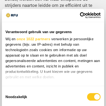
strijders naartoe leidde om ze efficiënt uit te
schakelen. Burgers kwamen klem te zitten in het
kruisvuur, wat de inherente gevaren van
gemilitariseerde wetshandhaving in
dichtbevolkte gebieden weerspiegelt.
Verantwoord gebruik van uw gegevens
Uiteindelijk toonde de operatie Braziliës
Wij en
onze 1022 partners
verwerken je persoonlijke
verschuiving naar strategisch, intensief
gegevens (bijv. uw IP-adres) met behulp van
politiewerk, waarbij planning, technologie en
technologieën zoals cookies om informatie op uw
terreinmanipulatie werden gebruikt om een
apparaat op te slaan en te gebruiken met als doel
crimineel netwerk te ontmantelen dat zich lange
gepersonaliseerde advertenties en content, metingen aan
tijd tegen de staatsautoriteit had verzet.
advertenties en content, inzicht in publiek en
productontwikkeling. U kunt kiezen wie uw gegevens
gebruikt en met welke doelen.
Als u het toestaat, willen we ook graag:
Share
Toestemmingsselectie
Informatie verzamelen over uw geografische
Noodzakelijk
locatie, die tot een paar meter nauwkeurig kan zijn
Uw apparaat identificeren door het actief te