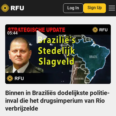
Sign Up
Log In
No items found.
05:44
05:43
Play
Mute
Settings
Enter
fulls
Binnen in Braziliës dodelijkste politie-
inval die het drugsimperium van Rio
verbrijzelde