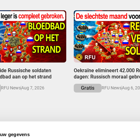
00:00
de Russische soldaten
Oekraïne elimineert 42.000 R
edbad aan op het strand
dagen: Russisch moraal geb
Gratis
RFU News
Aug 7, 2026
RFU News
Aug 6, 2
 uw gegevens
 BESPAAR