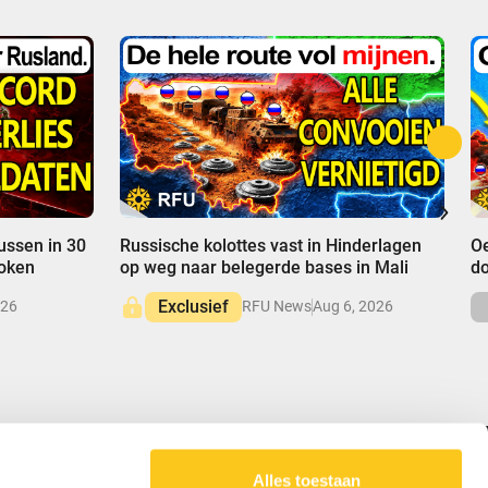
00:00
0
ussen in 30
Russische kolottes vast in Hinderlagen
Oe
roken
op weg naar belegerde bases in Mali
do
Exclusief
026
RFU News
Aug 6, 2026
Alles toestaan
ONZE MISSIE