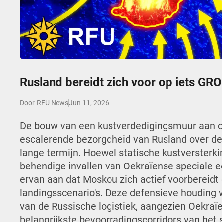
Play
Rusland bereidt zich voor op iets GR
Jun 11, 2026
Door
RFU News
De bouw van een kustverdedigingsmuur aan d
escalerende bezorgdheid van Rusland over de 
lange termijn. Hoewel statische kustversterki
behendige invallen van Oekraïense speciale e
ervan aan dat Moskou zich actief voorbereid
landingsscenario's. Deze defensieve houding 
van de Russische logistiek, aangezien Oekraï
belangrijkste bevoorradingscorridors van het 