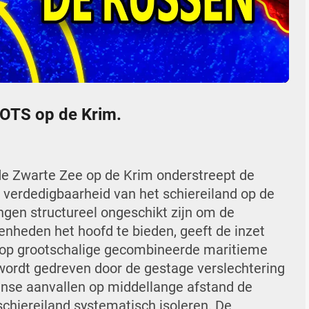
04:16
Mute
Settings
Enter
fullscr
OOTS op de Krim.
e Zwarte Zee op de Krim onderstreept de
verdedigbaarheid van het schiereiland op de
ngen structureel ongeschikt zijn om de
enheden het hoofd te bieden, geeft de inzet
t op grootschalige gecombineerde maritieme
wordt gedreven door de gestage verslechtering
ense aanvallen op middellange afstand de
schiereiland systematisch isoleren. De