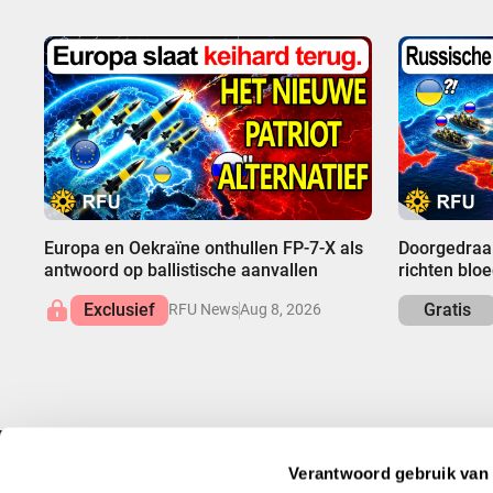
00:00
00:00
Europa en Oekraïne onthullen FP-7-X als
Doorgedraai
antwoord op ballistische aanvallen
richten blo
Exclusief
Gratis
RFU News
Aug 8, 2026
Verantwoord gebruik van
INFO
MELD JE AAN EN