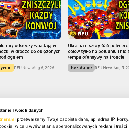
00:00
olumny odsieczy wpadają w
Ukraina niszczy 656 potwier
adzki w drodze do oblężonych
celów tylko na południu i nie
 pod ogniem
tempa ofensywy na froncie
zywne
Bezpłatne
RFU News
Aug 6, 2026
RFU News
Aug 5, 2
tanie Twoich danych
Ę I OSZCZĘDZAJ
tnerami
przetwarzamy Twoje osobiste dane, np. adres IP, korzy
ymać specjalne oferty, darmowe prezenty i oferty życia.
ki cookie, w celu wyświetlania spersonalizowanych reklam i treści