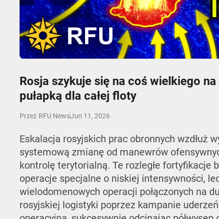
Play
Rosja szykuje się na coś wielkiego na
pułapką dla całej floty
Jun 11, 2026
Przez
RFU News
Eskalacja rosyjskich prac obronnych wzdłuż 
systemową zmianę od manewrów ofensywnych
kontrolę terytorialną. Te rozległe fortyfikacje
operacje specjalne o niskiej intensywności, 
wielodomenowych operacji połączonych na du
rosyjskiej logistyki poprzez kampanie uderzeń
operacyjną, sukcesywnie odcinając półwysep o