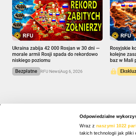
00:00
00:00
Ukraina zabija 42 000 Rosjan w 30 dni —
Rosyjskie k
morale armii Rosji spada do rekordowo
kolejne zas
niskiego poziomu
baz w Mali
Bezpłatne
Eksklu
RFU News
Aug 6, 2026
Odpowiedzialne wykorzys
INFO
ZAREJESTRUJ SI
Wraz z
naszymi 1022 par
O nas
Zapisz się, aby otrz
takich technologii jak pli
Wsparcie