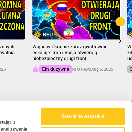
00:00
0
dzonych
Wojna w Ukrainie zaraz gwałtownie
Wł
 zwalnia
eskaluje: Iran i Rosja otwierają
zd
niebezpieczny drugi front
uc
Ekskluzywne
026
RFU News
Aug 5, 2026
Zezwól na wszystkie
NASZA MISJA
stając z
, analizowania
RFU dostarcza zrównoważone spojrzenie na