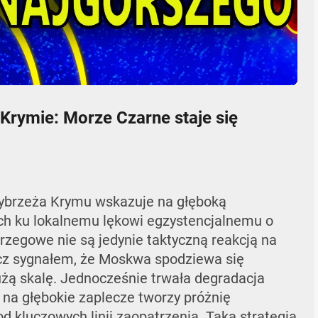
05:44
Mute
Settings
Enter
fullscr
 Krymie: Morze Czarne staje się
wybrzeża Krymu wskazuje na głęboką
 ku lokalnemu lękowi egzystencjalnemu o
 brzegowe nie są jedynie taktyczną reakcją na
lecz sygnałem, że Moskwa spodziewa się
żą skalę. Jednocześnie trwała degradacja
 na głębokie zaplecze tworzy próżnię
d kluczowych linii zaopatrzenia. Taka strategia