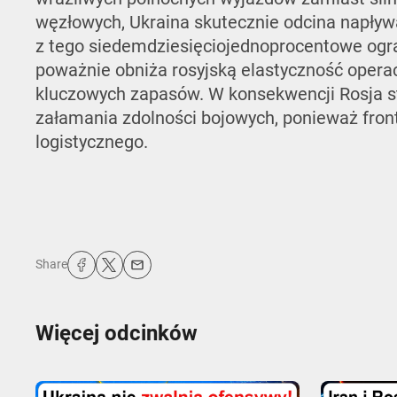
węzłowych, Ukraina skutecznie odcina napły
z tego siedemdziesięciojednoprocentowe ogra
poważnie obniża rosyjską elastyczność operacy
kluczowych zapasów. W konsekwencji Rosja s
załamania zdolności bojowych, ponieważ fro
logistycznego.
Share
Więcej odcinków