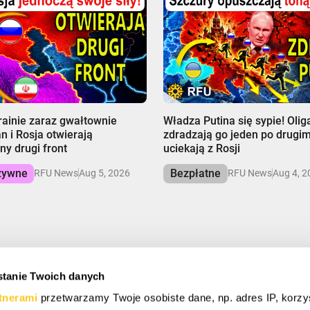
00:00
ainie zaraz gwałtownie
Władza Putina się sypie! Oli
an i Rosja otwierają
zdradzają go jeden po drugim
ny drugi front
uciekają z Rosji
zywne
Bezpłatne
RFU News
Aug 5, 2026
RFU News
Aug 4, 2
tanie Twoich danych
Ę I OSZCZĘDZAJ
tnerami
przetwarzamy Twoje osobiste dane, np. adres IP, korzy
ymać specjalne oferty, darmowe prezenty i oferty życia.