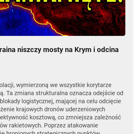
05:42
Mute
Settings
Enter
fullscr
aina niszczy mosty na Krym i odcina
lacji, wymierzoną we wszystkie korytarze
ą. Ta zmiana strukturalna oznacza odejście od
okady logistycznej, mającej na celu odcięcie
rożenie krajowych dronów uderzeniowych
fektywność kosztową, co zmniejsza zależność
ów rakietowych. Poprzez atakowanie
ie bronionych strategicznych punktów