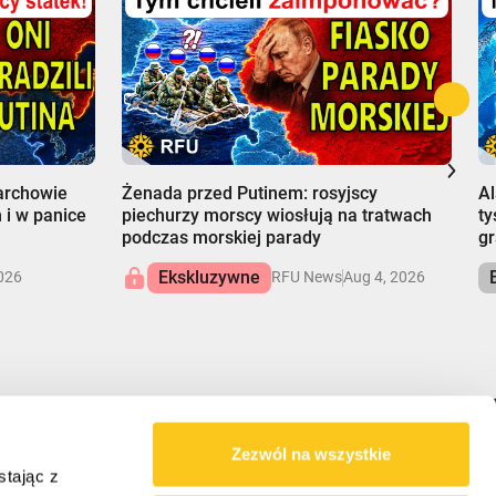
00:00
0
garchowie
Żenada przed Putinem: rosyjscy
Al
 i w panice
piechurzy morscy wiosłują na tratwach
ty
podczas morskiej parady
gr
Ekskluzywne
026
RFU News
Aug 4, 2026
Zezwól na wszystkie
NASZA MISJA
stając z