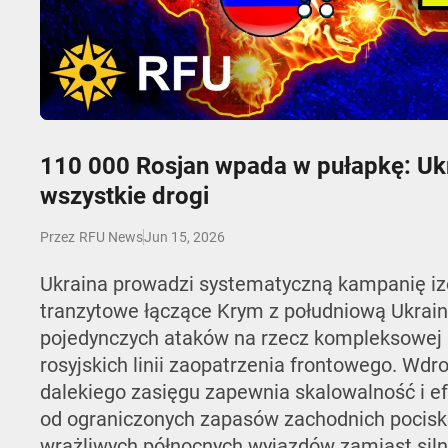
Play
110 000 Rosjan wpada w pułapkę: Ukr
wszystkie drogi
Jun 15, 2026
Przez
RFU News
Ukraina prowadzi systematyczną kampanię izo
tranzytowe łączące Krym z południową Ukrain
pojedynczych ataków na rzecz kompleksowej bl
rosyjskich linii zaopatrzenia frontowego. Wd
dalekiego zasięgu zapewnia skalowalność i e
od ograniczonych zapasów zachodnich pocisk
wrażliwych północnych wyjazdów zamiast siln