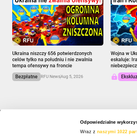
00:00
00:00
Ukraina niszczy 656 potwierdzonych
Wojna w Ukr
celów tylko na południu i nie zwalnia
eskaluje: Ir
tempa ofensywy na froncie
niebezpiecz
Bezpłatne
Eksklu
RFU News
Aug 5, 2026
Odpowiedzialne wykorzys
INFO
ZAREJESTRUJ SI
Wraz z
naszymi 1022 par
O nas
Zapisz się, aby otrz