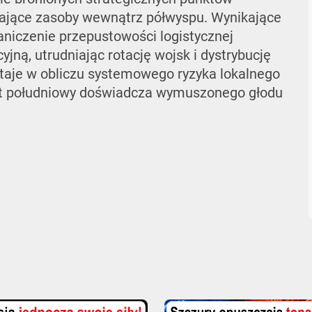
wające zasoby wewnątrz półwyspu. Wynikające
niczenie przepustowości logistycznej
jną, utrudniając rotację wojsk i dystrybucję
taje w obliczu systemowego ryzyka lokalnego
nt południowy doświadcza wymuszonego głodu