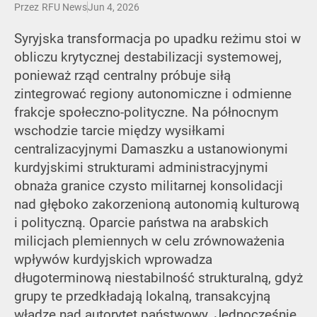
Przez
RFU News
Jun 4, 2026
Syryjska transformacja po upadku reżimu stoi w
obliczu krytycznej destabilizacji systemowej,
ponieważ rząd centralny próbuje siłą
zintegrować regiony autonomiczne i odmienne
frakcje społeczno-polityczne. Na północnym
wschodzie tarcie między wysiłkami
centralizacyjnymi Damaszku a ustanowionymi
kurdyjskimi strukturami administracyjnymi
obnaża granice czysto militarnej konsolidacji
nad głęboko zakorzenioną autonomią kulturową
i polityczną. Oparcie państwa na arabskich
milicjach plemiennych w celu zrównoważenia
wpływów kurdyjskich wprowadza
długoterminową niestabilność strukturalną, gdyż
grupy te przedkładają lokalną, transakcyjną
władzę nad autorytet państwowy. Jednocześnie