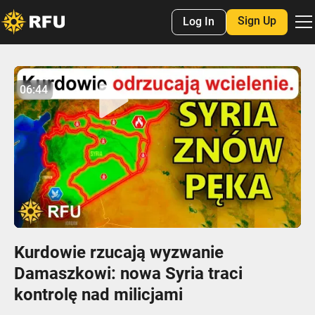
Sign Up
Log In
No items found.
06:44
06:44
Play
Mute
Settings
Enter
fulls
Kurdowie rzucają wyzwanie
Damaszkowi: nowa Syria traci
kontrolę nad milicjami