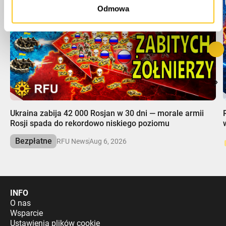
Odmowa
00:00
Ukraina zabija 42 000 Rosjan w 30 dni — morale armii
Rosji spada do rekordowo niskiego poziomu
Bezpłatne
RFU News
Aug 6, 2026
INFO
O nas
Wsparcie
Ustawienia plików cookie