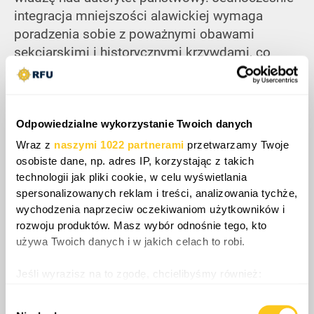
integracja mniejszości alawickiej wymaga
poradzenia sobie z poważnymi obawami
sekciarskimi i historycznymi krzywdami, co
stanowi bezpośrednie zagrożenie dla
bezpieczeństwa wewnętrznego, jeśli
reintegracja instytucjonalna zakończy się
niepowodzeniem. W rezultacie agresywna
Odpowiedzialne wykorzystanie Twoich danych
ekspansja administracyjna państwa działa jako
Wraz z
naszymi 1022 partnerami
przetwarzamy Twoje
główny katalizator ponownego oporu, a nie
osobiste dane, np. adres IP, korzystając z takich
technologii jak pliki cookie, w celu wyświetlania
stabilizacji. Ta rozproszona władza ostatecznie
spersonalizowanych reklam i treści, analizowania tychże,
uniemożliwia pełną konsolidację, utrzymując
wychodzenia naprzeciw oczekiwaniom użytkowników i
długotrwałe próżnie w zarządzaniu, które
rozwoju produktów. Masz wybór odnośnie tego, kto
zostaną wykorzystane przez asymetryczne
używa Twoich danych i w jakich celach to robi.
zagrożenia bezpieczeństwa, takie jak Państwo
Islamskie.
Jeśli wyrazisz na to zgodę, chcielibyśmy również:
Gromadzić dane dotyczące Twojej lokalizacji
Wybór
geograficznej z dokładnością nawet do kilku metrów