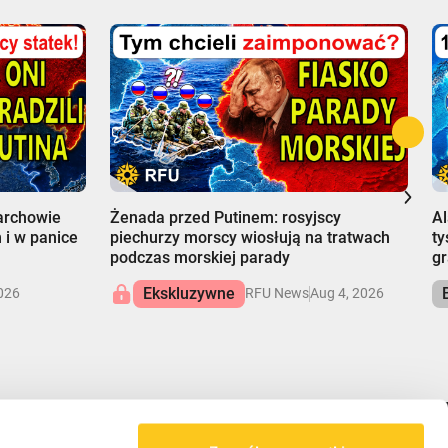
00:00
0
garchowie
Żenada przed Putinem: rosyjscy
Al
 i w panice
piechurzy morscy wiosłują na tratwach
ty
podczas morskiej parady
gr
Ekskluzywne
026
RFU News
Aug 4, 2026