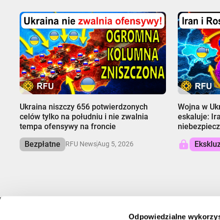
00:00
00:00
Ukraina niszczy 656 potwierdzonych
Wojna w Ukr
celów tylko na południu i nie zwalnia
eskaluje: Ir
tempa ofensywy na froncie
niebezpiecz
Bezpłatne
Eksklu
RFU News
Aug 5, 2026
Odpowiedzialne wykorzys