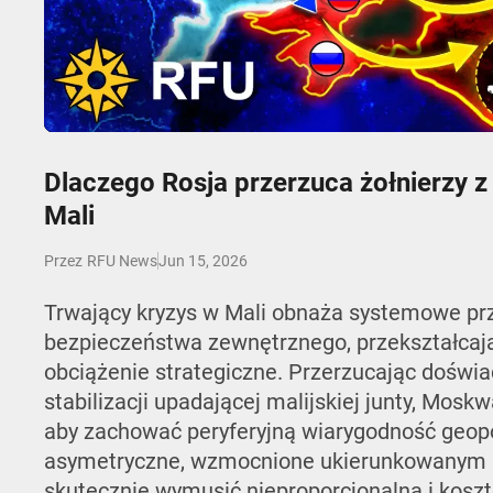
Play
Dlaczego Rosja przerzuca żołnierzy z
Mali
Jun 15, 2026
Przez
RFU News
Trwający kryzys w Mali obnaża systemowe prze
bezpieczeństwa zewnętrznego, przekształcaj
obciążenie strategiczne. Przerzucając doświa
stabilizacji upadającej malijskiej junty, Mo
aby zachować peryferyjną wiarygodność geopol
asymetryczne, wzmocnione ukierunkowanym 
skutecznie wymusić nieproporcjonalną i koszt