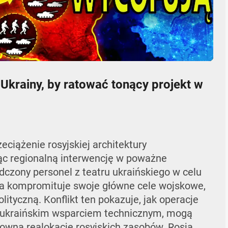
04:57
Mute
Settings
Enter
fullscr
 Ukrainy, by ratować tonący projekt w
ciążenie rosyjskiej architektury
ąc regionalną interwencję w poważne
dczony personel z teatru ukraińskiego w celu
skwa kompromituje swoje główne cele wojskowe,
ityczną. Konflikt ten pokazuje, jak operacje
ukraińskim wsparciem technicznym, mogą
owną realokację rosyjskich zasobów. Rosja