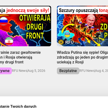
00:00
ainie zaraz gwałtownie
Władza Putina się sypie! Oli
an i Rosja otwierają
zdradzają go jeden po drugim
ny drugi front
uciekają z Rosji
zywne
Bezpłatne
RFU News
Aug 5, 2026
RFU News
Aug 4, 2
tanie Twoich danych