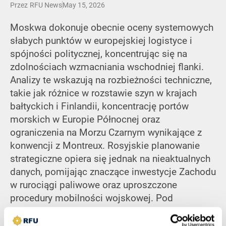
Przez
RFU News
May 15, 2026
Moskwa dokonuje obecnie oceny systemowych
słabych punktów w europejskiej logistyce i
spójności politycznej, koncentrując się na
zdolnościach wzmacniania wschodniej flanki.
Analizy te wskazują na rozbieżności techniczne,
takie jak różnice w rozstawie szyn w krajach
bałtyckich i Finlandii, koncentrację portów
morskich w Europie Północnej oraz
ograniczenia na Morzu Czarnym wynikające z
konwencji z Montreux. Rosyjskie planowanie
strategiczne opiera się jednak na nieaktualnych
danych, pomijając znaczące inwestycje Zachodu
w rurociągi paliwowe oraz uproszczone
procedury mobilności wojskowej. Pod
względem politycznym Kreml błędnie
interpretuje tarcia suwerennościowe czasu