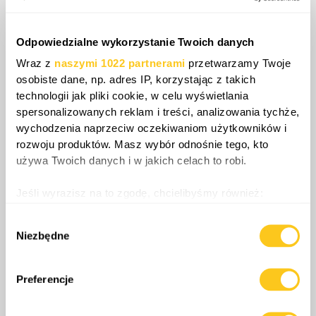
pokoju jako brak jedności w ramach obrony
zbiorowej. Każda próba kinetycznego
Odpowiedzialne wykorzystanie Twoich danych
wykorzystania tych luk prawdopodobnie
Wraz z
naszymi 1022 partnerami
przetwarzamy Twoje
wywołałaby zmasowaną reakcję
osobiste dane, np. adres IP, korzystając z takich
wielodomenową, wykraczającą poza progi
technologii jak pliki cookie, w celu wyświetlania
eskalacyjne przewidywane przez Moskwę.
spersonalizowanych reklam i treści, analizowania tychże,
wychodzenia naprzeciw oczekiwaniom użytkowników i
rozwoju produktów. Masz wybór odnośnie tego, kto
używa Twoich danych i w jakich celach to robi.
Share
Jeśli wyrazisz na to zgodę, chcielibyśmy również:
Gromadzić dane dotyczące Twojej lokalizacji
Wybór
geograficznej z dokładnością nawet do kilku metrów
0
Komentarze
Niezbędne
zgody
Identyfikować Twoje urządzenie, aktywnie
analizując charakteryzującego je zbiory danych
(fingerprinting, czyli wirtualny odcisk palca)
Preferencje
Dowiedz się więcej odnośnie tego, jak Twoje osobiste
dane są przetwarzane oraz ustaw własne preferencje w