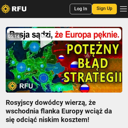
Sign Up
Log In
No items found.
05:14
05:13
Play
Mute
Settings
Enter
fulls
Rosyjscy dowódcy wierzą, że
wschodnia flanka Europy wciąż da
się odciąć niskim kosztem!