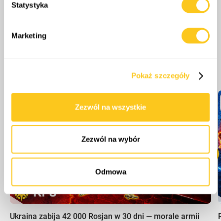
Statystyka
sekcji szczegółów
. W Deklaracji plików cookie możesz
zmienić lub wycofać swoją zgodę w dowolnej chwili.
Marketing
Wykorzystujemy pliki cookie do spersonalizowania treści
i reklam, aby oferować funkcje społecznościowe i
Więcej odcinków
analizować ruch w naszej witrynie. Informacje o tym, jak
Pokaż szczegóły
korzystasz z naszej witryny, udostępniamy partnerom
społecznościowym, reklamowym i analitycznym.
Partnerzy mogą połączyć te informacje z innymi danymi
Zezwól na wszystkie
otrzymanymi od Ciebie lub uzyskanymi podczas
korzystania z ich usług.
Zezwól na wybór
Odmowa
00:00
Ukraina zabija 42 000 Rosjan w 30 dni — morale armii