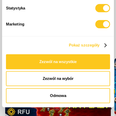
dane są przetwarzane oraz ustaw własne preferencje w
Statystyka
sekcji szczegółów
. W Deklaracji plików cookie możesz
zmienić lub wycofać swoją zgodę w dowolnej chwili.
Marketing
Wykorzystujemy pliki cookie do spersonalizowania treści
i reklam, aby oferować funkcje społecznościowe i
analizować ruch w naszej witrynie. Informacje o tym, jak
Więcej odcinków
Pokaż szczegóły
korzystasz z naszej witryny, udostępniamy partnerom
społecznościowym, reklamowym i analitycznym.
Partnerzy mogą połączyć te informacje z innymi danymi
Zezwól na wszystkie
otrzymanymi od Ciebie lub uzyskanymi podczas
korzystania z ich usług.
Zezwól na wybór
Odmowa