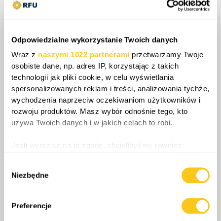
intensywności walk mierzą się z narastającymi
brakami paliwa, amunicji i kluczowych
posiłków. Aby utrzymać operacje ofensywne,
Odpowiedzialne wykorzystanie Twoich danych
rosyjskie dowództwo musi zaakceptować
Wraz z
naszymi 1022 partnerami
przetwarzamy Twoje
poważne nieefektywne działania logistyczne lub
osobiste dane, np. adres IP, korzystając z takich
przebazować siły, co osłabi szerszy front.
technologii jak pliki cookie, w celu wyświetlania
spersonalizowanych reklam i treści, analizowania tychże,
wychodzenia naprzeciw oczekiwaniom użytkowników i
rozwoju produktów. Masz wybór odnośnie tego, kto
używa Twoich danych i w jakich celach to robi.
Share
Jeśli wyrazisz na to zgodę, chcielibyśmy również:
Gromadzić dane dotyczące Twojej lokalizacji
Wybór
geograficznej z dokładnością nawet do kilku metrów
Niezbędne
zgody
Identyfikować Twoje urządzenie, aktywnie
0
Komentarze
analizując charakteryzującego je zbiory danych
(fingerprinting, czyli wirtualny odcisk palca)
Preferencje
Dowiedz się więcej odnośnie tego, jak Twoje osobiste