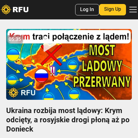
Sign Up
Log In
No items found.
05:35
05:35
Play
Mute
Settings
Enter
fulls
Ukraina rozbija most lądowy: Krym
odcięty, a rosyjskie drogi płoną aż po
Donieck