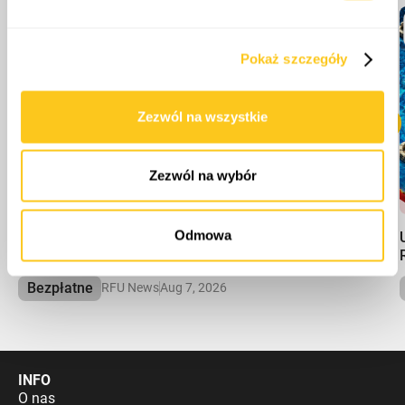
i reklam, aby oferować funkcje społecznościowe i
analizować ruch w naszej witrynie. Informacje o tym, jak
Pokaż szczegóły
korzystasz z naszej witryny, udostępniamy partnerom
społecznościowym, reklamowym i analitycznym.
Partnerzy mogą połączyć te informacje z innymi danymi
Zezwól na wszystkie
otrzymanymi od Ciebie lub uzyskanymi podczas
korzystania z ich usług.
Zezwól na wybór
00:00
Odmowa
Obłąkani rosyjscy żołnierze urządzają masakrę na plaży
– armia Rosji rozpada się na naszych oczach
Bezpłatne
RFU News
Aug 7, 2026
INFO
O nas