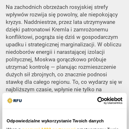
Na zachodnich obrzeżach rosyjskiej strefy
wpływów rozwija się powolny, ale niepokojący
kryzys. Naddniestrze, przez lata utrzymywane
dzięki patronatowi Kremla i zamrożonemu
konfliktowi, pogrąża się dziś w gospodarczym
upadku i strategicznej marginalizacji. W obliczu
niedoborów energii i narastającej izolacji
politycznej, Moskwa gorączkowo próbuje
utrzymać kontrolę — planując rozmieszczenie
dużych sił zbrojnych, co znacznie podnosi
stawkę dla całego regionu. To, co wydarzy się w
najbliższym czasie, wpłynie nie tylko na
przyszłość Mołdawii, ale może również
zachwiać szerszymi ambicjami Rosji w
południowej Ukrainie. Ostatecznie walka o
Naddniestrze nie toczy się o terytorium, lecz o
Odpowiedzialne wykorzystanie Twoich danych
pytanie, czy Rosja wciąż jest zdolna do projekcji