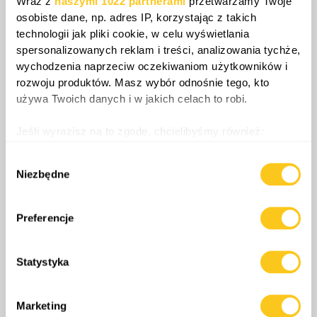
Wraz z
naszymi 1022 partnerami
przetwarzamy Twoje
siły na rubieżach Europy.
osobiste dane, np. adres IP, korzystając z takich
technologii jak pliki cookie, w celu wyświetlania
spersonalizowanych reklam i treści, analizowania tychże,
Share
wychodzenia naprzeciw oczekiwaniom użytkowników i
rozwoju produktów. Masz wybór odnośnie tego, kto
używa Twoich danych i w jakich celach to robi.
0
Komentarze
Jeśli wyrazisz na to zgodę, chcielibyśmy również:
Gromadzić dane dotyczące Twojej lokalizacji
Wybór
geograficznej z dokładnością nawet do kilku metrów
Niezbędne
zgody
Identyfikować Twoje urządzenie, aktywnie
analizując charakteryzującego je zbiory danych
(fingerprinting, czyli wirtualny odcisk palca)
Preferencje
Dowiedz się więcej odnośnie tego, jak Twoje osobiste
dane są przetwarzane oraz ustaw własne preferencje w
Statystyka
sekcji szczegółów
. W Deklaracji plików cookie możesz
Więcej odcinków
zmienić lub wycofać swoją zgodę w dowolnej chwili.
Marketing
Wykorzystujemy pliki cookie do spersonalizowania treści