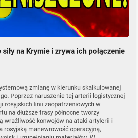
05:33
Mute
Settings
Enter
fullscr
e siły na Krymie i zrywa ich połączenie
ystemową zmianę w kierunku skalkulowanej
go. Poprzez naruszenie tej arterii logistycznej
i rosyjskich linii zaopatrzeniowych w
rtu na dłuższe trasy północne tworzy
 wrażliwość konwojów na ataki artylerii i
za rosyjską manewrowość operacyjną,
wojsk i uzupełnianiu materiałów. W