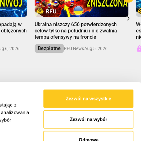
00:00
0
wpadają w
Ukraina niszczy 656 potwierdzonych
Wo
o oblężonych
celów tylko na południu i nie zwalnia
es
tempa ofensywy na froncie
ni
Bezpłatne
ug 6, 2026
RFU News
Aug 5, 2026
Zezwól na wszystkie
NASZA MISJA
stając z
, analizowania
RFU dostarcza zrównoważone spojrzenie na
Zezwól na wybór
wybór
sprawy globalne, rozwikłując złożoność, aby
umożliwić zrozumienie sił kształtujących nasz
świat.
Odmowa