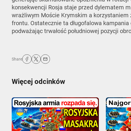
konsekwencji Rosja staje przed dylematem m
wrażliwym Moście Krymskim a korzystaniem z k
frontu. Ostatecznie ta długofalowa kampania 
podważając trwałość południowej pozycji obro
Share
Więcej odcinków