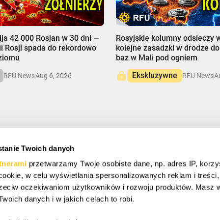
00:00
ija 42 000 Rosjan w 30 dni —
Rosyjskie kolumny odsieczy 
i Rosji spada do rekordowo
kolejne zasadzki w drodze d
oziomu
baz w Mali pod ogniem
Ekskluzywne
RFU News
Aug 6, 2026
RFU News
A
tanie Twoich danych
Ę I OSZCZĘDZAJ
tnerami
przetwarzamy Twoje osobiste dane, np. adres IP, korzy
ymać specjalne oferty, darmowe prezenty i oferty życia.
ki cookie, w celu wyświetlania spersonalizowanych reklam i treści
zeciw oczekiwaniom użytkowników i rozwoju produktów. Masz 
woich danych i w jakich celach to robi.
z się z naszą
Polityką Prywatności
i wyrażasz zgodę na
ji od naszej firmy.