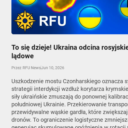
Play
To się dzieje! Ukraina odcina rosyjski
lądowe
Jun 10, 2026
Przez
RFU News
Uszkodzenie mostu Czonharskiego oznacza s
strategii interdykcji wzdłuż korytarza krymskie
siły ukraińskie zmuszają do ponownej kalibracj
południowej Ukrainie. Przekierowanie transpo
przewidywalne wąskie gardła, które zwiększają
dronów. To ograniczenie logistyczne zmniejs
generując skumulowane opóźnienia w rotacji 