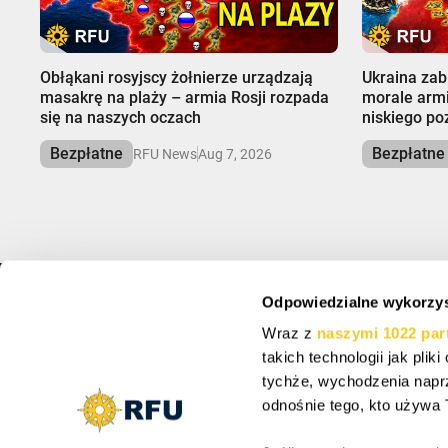
00:00
00:00
Obłąkani rosyjscy żołnierze urządzają
Ukraina zab
masakrę na plaży – armia Rosji rozpada
morale armi
się na naszych oczach
niskiego p
Bezpłatne
Bezpłatne
RFU News
Aug 7, 2026
Odpowiedzialne wykorzys
INFO
ZAREJESTRUJ SI
Wraz z
naszymi 1022 par
O nas
Zapisz się, aby otrz
takich technologii jak pli
Wsparcie
Ustawienia plików cookie
tychże, wychodzenia napr
Vacancy: Reporter
odnośnie tego, kto używa T
Vacancy: Localization Specialist
Zapisując się, zgadzas
Vacancy: Motion Designer
otrzymywanie aktualizac