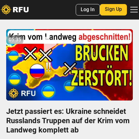
Sign Up
Log In
No items found.
05:35
05:34
Play
Mute
Settings
Enter
fulls
Jetzt passiert es: Ukraine schneidet
Russlands Truppen auf der Krim vom
Landweg komplett ab