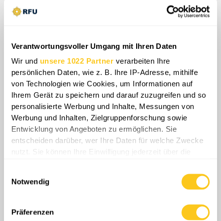
zwischen der Abhängigkeit von der befestigten,
aber verwundbaren Kertsch-Brücke oder der
Nutzung risikoreicher Korridore nahe der
Verantwortungsvoller Umgang mit Ihren Daten
Frontlinie. Schließlich droht diese anhaltende
Kampagne, die Halbinsel Krim zu isolieren, was
Wir und
unsere 1022 Partner
verarbeiten Ihre
persönlichen Daten, wie z. B. Ihre IP-Adresse, mithilfe
die Tragfähigkeit der südlichen
von Technologien wie Cookies, um Informationen auf
Verteidigungsposition untergräbt.
Ihrem Gerät zu speichern und darauf zuzugreifen und so
personalisierte Werbung und Inhalte, Messungen von
Werbung und Inhalten, Zielgruppenforschung sowie
Entwicklung von Angeboten zu ermöglichen. Sie
entscheiden darüber, wer Ihre Daten für welche Zwecke
nutzt. Sie können Ihre Einwilligung jederzeit über die
Share
Cookie-Erklärung oder durch Klicken auf das Privacy
Einwilligungsauswahl
Trigger Symbol ändern oder widerrufen
Notwendig
0
Kommentare
Wenn Sie es erlauben, würden wir auch gerne:
Informationen über Ihre geografische Lage
Präferenzen