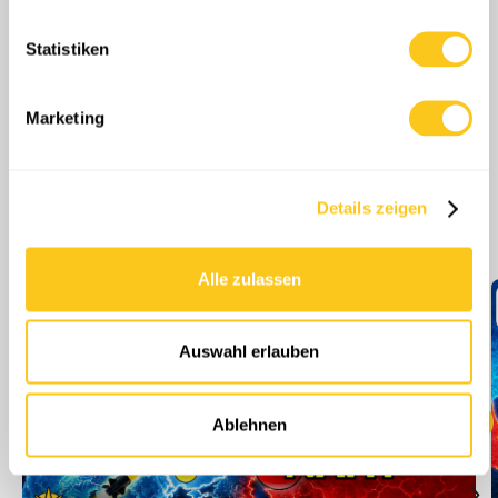
erfassen, welche bis auf einige Meter genau sein
können
Statistiken
Ihr Gerät durch aktives Scannen nach
bestimmten Merkmalen (Fingerprinting) identifizieren
Erfahren Sie mehr darüber, wie Ihre persönlichen Daten
Marketing
verarbeitet werden, und legen Sie Ihre Präferenzen im
Abschnitt Einzelheiten
fest.
Details zeigen
Wir verwenden Cookies, um Inhalte und Anzeigen zu
Mehr Folgen
personalisieren, Funktionen für soziale Medien anbieten
zu können und die Zugriffe auf unsere Website zu
Alle zulassen
analysieren. Außerdem geben wir Informationen zu Ihrer
Verwendung unserer Website an unsere Partner für
soziale Medien, Werbung und Analysen weiter. Unsere
Auswahl erlauben
Partner führen diese Informationen möglicherweise mit
weiteren Daten zusammen, die Sie ihnen bereitgestellt
haben oder die sie im Rahmen Ihrer Nutzung der Dienste
Ablehnen
gesammelt haben.