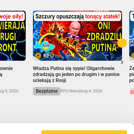
00:00
0
townie
Władza Putina się sypie! Oligarchowie
Że
ją
zdradzają go jeden po drugim i w panice
pi
uciekają z Rosji
po
Bezpłatne
ug 5, 2026
RFU News
Aug 4, 2026