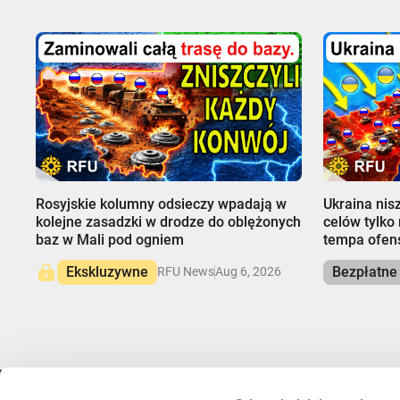
00:00
00:00
Rosyjskie kolumny odsieczy wpadają w
Ukraina nis
kolejne zasadzki w drodze do oblężonych
celów tylko 
baz w Mali pod ogniem
tempa ofen
Ekskluzywne
Bezpłatne
RFU News
Aug 6, 2026