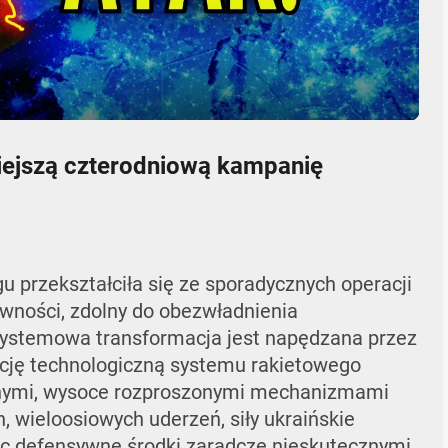
05:47
Mute
Settings
Enter
fullscr
iejszą czterodniową kampanię
 przekształciła się ze sporadycznych operacji
wności, zdolny do obezwładnienia
 systemowa transformacja jest napędzana przez
ację technologiczną systemu rakietowego
zonymi, wysoce rozproszonymi mechanizmami
 wieloosiowych uderzeń, siły ukraińskie
iąc defensywne środki zaradcze nieskutecznymi