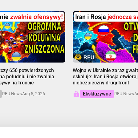
00:00
zczy 656 potwierdzonych
Wojna w Ukrainie zaraz gwał
na południu i nie zwalnia
eskaluje: Iran i Rosja otwiera
sywy na froncie
niebezpieczny drugi front
Ekskluzywne
RFU News
Aug 5, 2026
RFU News
A