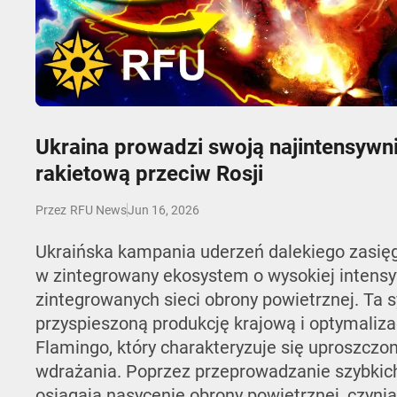
Play
Ukraina prowadzi swoją najintensywn
rakietową przeciw Rosji
Jun 16, 2026
Przez
RFU News
Ukraińska kampania uderzeń dalekiego zasięgu
w zintegrowany ekosystem o wysokiej intensy
zintegrowanych sieci obrony powietrznej. Ta
przyspieszoną produkcję krajową i optymaliz
Flamingo, który charakteryzuje się uproszc
wdrażania. Poprzez przeprowadzanie szybkich,
osiągają nasycenie obrony powietrznej, czyn