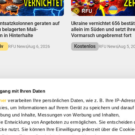
00:00
ntsatzkolonnen geraten auf
Ukraine vernichtet 656 bestät
belagerten Mali-
allein im Süden und setzt ihr
n in Hinterhalte
Vormarsch ungebremst fort
iv
Kostenlos
RFU News
Aug 6, 2026
RFU News
Aug 5, 2
gang mit Ihren Daten
H AN UND SPAREN SIE
ner
verarbeiten Ihre persönlichen Daten, wie z. B. Ihre IP-Adress
Sonderangebote, kostenlose Geschenke und einmalige
n.
ies, um Informationen auf Ihrem Gerät zu speichern und darauf
rbung und Inhalte, Messungen von Werbung und Inhalten,
e Entwicklung von Angeboten zu ermöglichen. Sie entscheiden 
ke nutzt. Sie können Ihre Einwilligung jederzeit über die Cookie
timmen Sie unserer
Datenschutzrichtlinie
zu und erteilen Ihre