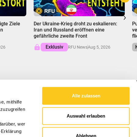
00:00
0
igte Ziele
Der Ukraine-Krieg droht zu eskalieren:
Pu
en
Iran und Russland eröffnen eine
ve
gefährliche zweite Front
fl
Exklusiv
026
RFU News
Aug 5, 2026
Alle zulassen
UNSERE MISSION
e, mithilfe
 zuzugreifen
RFU liefert ausgewogene Einblicke in globale
Auswahl erlauben
Angelegenheiten, entschlüsselt Komplexitäten
und fördert das Verständnis der Kräfte, die
darüber, wer
unsere Welt gestalten.
-Erklärung
Ablehnen