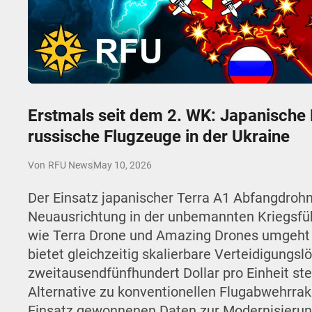
Play
Erstmals seit dem 2. WK: Japanische
russische Flugzeuge in der Ukraine
May 10, 2026
Von
RFU News
Der Einsatz japanischer Terra A1 Abfangdrohne
Neuausrichtung in der unbemannten Kriegsfüh
wie Terra Drone und Amazing Drones umgeht 
bietet gleichzeitig skalierbare Verteidigung
zweitausendfünfhundert Dollar pro Einheit ste
Alternative zu konventionellen Flugabwehrrake
Einsatz gewonnenen Daten zur Modernisierung