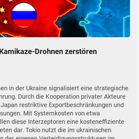
05:33
Mute
Settings
Enter
fullscr
 Kamikaze-Drohnen zerstören
n in der Ukraine signalisiert eine strategische
rung. Durch die Kooperation privater Akteure
Japan restriktive Exportbeschränkungen und
slösungen. Mit Systemkosten von etwa
llen diese Interzeptoren eine kosteneffiziente
ten dar. Tokio nutzt die im ukrainischen
 der eigenen Verteidigungsstrukturen im