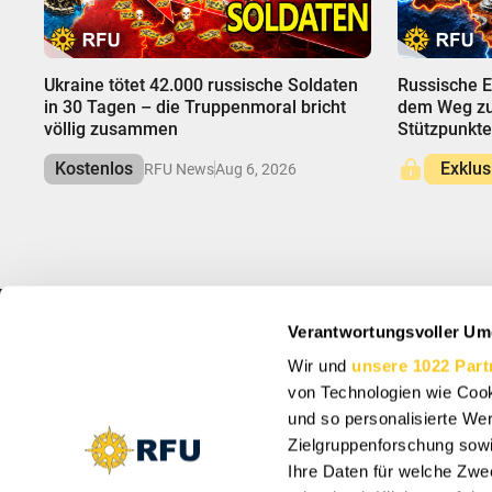
00:00
00:00
Ukraine tötet 42.000 russische Soldaten
Russische E
in 30 Tagen – die Truppenmoral bricht
dem Weg zu 
völlig zusammen
Stützpunkte
Kostenlos
Exklus
RFU News
Aug 6, 2026
Verantwortungsvoller Um
INFO
MELDEN SIE SIC
Wir und
unsere 1022 Part
Über uns
Abonnieren Sie, um 
Angebote zu erhalte
von Technologien wie Cook
Support
Cookie-Einstellungen
und so personalisierte We
Vacancy: Reporter
Zielgruppenforschung sowi
Vacancy: Localization Specialist
Ihre Daten für welche Zwec
Vacancy: Motion Designer
Durch die Anmeldung s