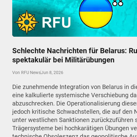
Play
Schlechte Nachrichten für Belarus: R
spektakulär bei Militärübungen
Jun 8, 2026
Von
RFU News
Die zunehmende Integration von Belarus in die
eine kalkulierte systemische Verschiebung d
abzuschrecken. Die Operationalisierung diese
jedoch kritische Schwachstellen, die auf den
unter westlichen Sanktionen zurückzuführen s
Trägersysteme bei hochkarätigen Übungen ver
technische Obsoleszenz das geopolitische Auft