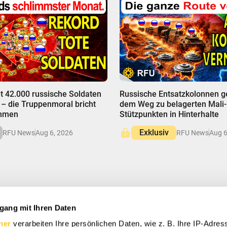
00:00
et 42.000 russische Soldaten
Russische Entsatzkolonnen g
 – die Truppenmoral bricht
dem Weg zu belagerten Mali-
ammen
Stützpunkten in Hinterhalte
Exklusiv
RFU News
Aug 6, 2026
RFU News
Aug 6
gang mit Ihren Daten
H AN UND SPAREN SIE
ner
verarbeiten Ihre persönlichen Daten, wie z. B. Ihre IP-Adress
Sonderangebote, kostenlose Geschenke und einmalige