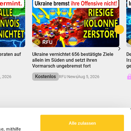
00:00
0
eraten auf
Ukraine vernichtet 656 bestätigte Ziele
De
allein im Süden und setzt ihren
Ir
Vormarsch ungebremst fort
ge
Kostenlos
, 2026
RFU News
Aug 5, 2026
Alle zulassen
UNSERE MISSION
e, mithilfe