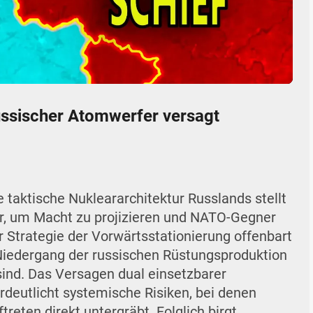
05:26
Mute
Settings
Enter
fullscr
ussischer Atomwerfer versagt
 taktische Nukleararchitektur Russlands stellt
ar, um Macht zu projizieren und NATO-Gegner
r Strategie der Vorwärtsstationierung offenbart
 Niedergang der russischen Rüstungsproduktion
ind. Das Versagen dual einsetzbarer
deutlicht systemische Risiken, bei denen
reten direkt untergräbt. Folglich birgt