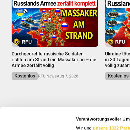
00:00
00:00
Durchgedrehte russische Soldaten
Ukraine töt
richten am Strand ein Massaker an – die
in 30 Tagen
Armee zerfällt völlig
völlig zus
Kostenlos
Kostenlos
RFU News
Aug 7, 2026
Verantwortungsvoller Um
INFO
MELDEN SIE SIC
Wir und
unsere 1022 Part
Über uns
Abonnieren Sie, um 