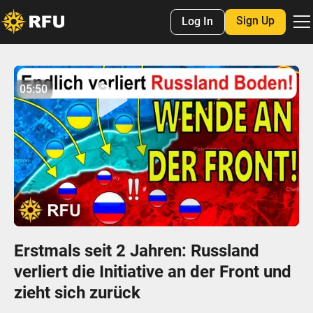
Sign Up
Log In
No items found.
05:50
05:49
Play
Mute
Settings
Enter
fulls
Erstmals seit 2 Jahren: Russland
verliert die Initiative an der Front und
zieht sich zurück