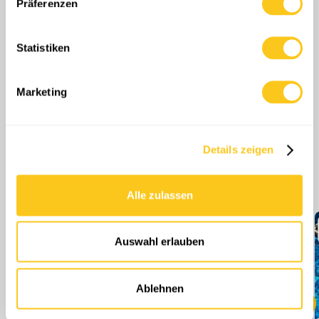
Informationen über Ihre geografische Lage
Präferenzen
erfassen, welche bis auf einige Meter genau sein
können
Statistiken
Ihr Gerät durch aktives Scannen nach
bestimmten Merkmalen (Fingerprinting) identifizieren
Erfahren Sie mehr darüber, wie Ihre persönlichen Daten
Marketing
verarbeitet werden, und legen Sie Ihre Präferenzen im
Abschnitt Einzelheiten
fest.
Details zeigen
Wir verwenden Cookies, um Inhalte und Anzeigen zu
personalisieren, Funktionen für soziale Medien anbieten
Mehr Folgen
zu können und die Zugriffe auf unsere Website zu
Alle zulassen
analysieren. Außerdem geben wir Informationen zu Ihrer
Verwendung unserer Website an unsere Partner für
soziale Medien, Werbung und Analysen weiter. Unsere
Auswahl erlauben
Partner führen diese Informationen möglicherweise mit
weiteren Daten zusammen, die Sie ihnen bereitgestellt
haben oder die sie im Rahmen Ihrer Nutzung der Dienste
Ablehnen
gesammelt haben.