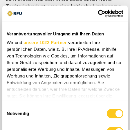
Territorialverlust, was eine kritische Umkehrung
des grundlegenden Kriegsverlaufs signalisiert.
Die verteilten Operationen der Ukraine mit
geringer Signatur degradieren erfolgreich
Verantwortungsvoller Umgang mit Ihren Daten
gegnerische Führungsknotenpunkte und säubern
Wir und
unsere 1022 Partner
verarbeiten Ihre
Grauzonen, während gleichzeitig kritische
persönlichen Daten, wie z. B. Ihre IP-Adresse, mithilfe
personelle und materielle Ressourcen geschont
von Technologien wie Cookies, um Informationen auf
werden. Da interne systemische Berichtsfehler
Ihrem Gerät zu speichern und darauf zuzugreifen und so
die russische operative Desorientierung
personalisierte Werbung und Inhalte, Messungen von
verstärken, droht Moskau ein eskalierendes
Werbung und Inhalten, Zielgruppenforschung sowie
Risiko eines Zusammenbruchs der lokalen
Entwicklung von Angeboten zu ermöglichen. Sie
Frontkohäsion.
entscheiden darüber, wer Ihre Daten für welche Zwecke
nutzt. Sie können Ihre Einwilligung jederzeit über die
Cookie-Erklärung oder durch Klicken auf das Privacy
Share
Einwilligungsauswahl
Trigger Symbol ändern oder widerrufen
Notwendig
Wenn Sie es erlauben, würden wir auch gerne:
0
Kommentare