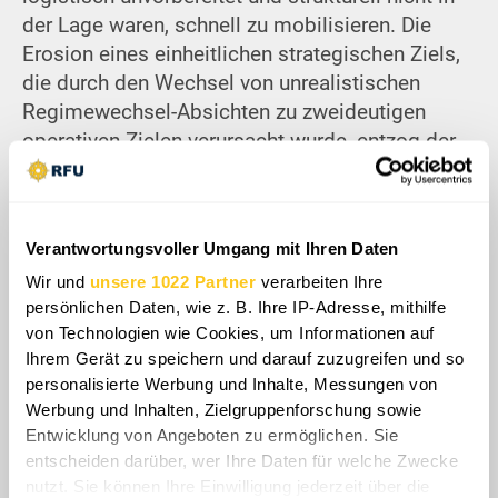
der Lage waren, schnell zu mobilisieren. Die
Erosion eines einheitlichen strategischen Ziels,
die durch den Wechsel von unrealistischen
Regimewechsel-Absichten zu zweideutigen
operativen Zielen verursacht wurde, entzog der
kollektiven Aktion weiter das politische
Fundament. Infolgedessen nahmen die
europäischen Staaten und die Golfstaaten eine
Verantwortungsvoller Umgang mit Ihren Daten
strikt defensive Haltung ein, die sich eher auf
die nationale Selbsterhaltung und plausible
Wir und
unsere 1022 Partner
verarbeiten Ihre
persönlichen Daten, wie z. B. Ihre IP-Adresse, mithilfe
Bestreitbarkeit als auf offensive
von Technologien wie Cookies, um Informationen auf
Koalitionsoperationen konzentrierte. Diese
Ihrem Gerät zu speichern und darauf zuzugreifen und so
strategische Fragmentierung unterstreicht, dass
personalisierte Werbung und Inhalte, Messungen von
militärische Bereitschaft ohne eine
Werbung und Inhalten, Zielgruppenforschung sowie
entsprechende politische Abstimmung und
Entwicklung von Angeboten zu ermöglichen. Sie
klare, einvernehmlich festgelegte geopolitische
entscheiden darüber, wer Ihre Daten für welche Zwecke
Ziele wirkungslos bleibt.
nutzt. Sie können Ihre Einwilligung jederzeit über die