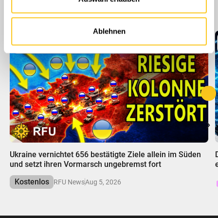
Mehr Folgen
Partner führen diese Informationen möglicherweise mit
weiteren Daten zusammen, die Sie ihnen bereitgestellt
haben oder die sie im Rahmen Ihrer Nutzung der Dienste
Ablehnen
gesammelt haben.
00:00
Ukraine vernichtet 656 bestätigte Ziele allein im Süden
und setzt ihren Vormarsch ungebremst fort
Kostenlos
RFU News
Aug 5, 2026