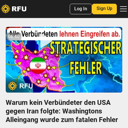
Sign Up
Log In
No items found.
06:40
06:40
Play
Mute
Settings
Enter
fulls
Warum kein Verbündeter den USA
gegen Iran folgte: Washingtons
Alleingang wurde zum fatalen Fehler