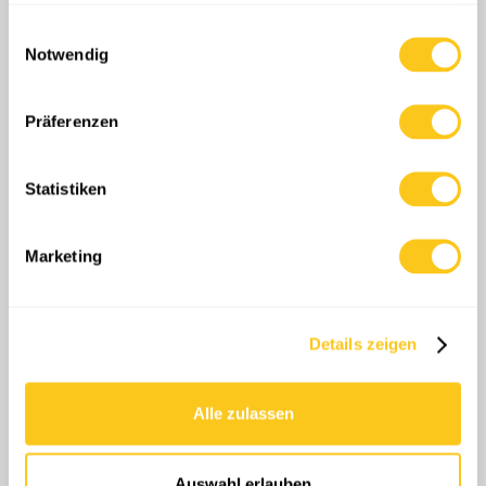
Cookie-Erklärung oder durch Klicken auf das Privacy
Einwilligungsauswahl
Trigger Symbol ändern oder widerrufen
Notwendig
Wenn Sie es erlauben, würden wir auch gerne:
Informationen über Ihre geografische Lage
Präferenzen
Share
erfassen, welche bis auf einige Meter genau sein
können
Statistiken
Ihr Gerät durch aktives Scannen nach
bestimmten Merkmalen (Fingerprinting) identifizieren
0
Kommentare
Erfahren Sie mehr darüber, wie Ihre persönlichen Daten
Marketing
verarbeitet werden, und legen Sie Ihre Präferenzen im
Abschnitt Einzelheiten
fest.
Details zeigen
Wir verwenden Cookies, um Inhalte und Anzeigen zu
personalisieren, Funktionen für soziale Medien anbieten
zu können und die Zugriffe auf unsere Website zu
Alle zulassen
analysieren. Außerdem geben wir Informationen zu Ihrer
Verwendung unserer Website an unsere Partner für
soziale Medien, Werbung und Analysen weiter. Unsere
Auswahl erlauben