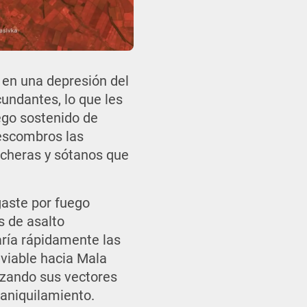
a en una depresión del
cundantes, lo que les
ego sostenido de
 escombros las
ncheras y sótanos que
gaste por fuego
s de asalto
ría rápidamente las
 viable hacia Mala
izando sus vectores
 aniquilamiento.