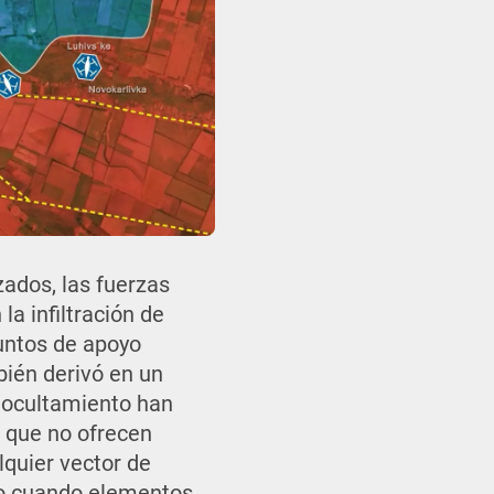
zados, las fuerzas
a infiltración de
puntos de apoyo
bién derivó en un
n ocultamiento han
s que no ofrecen
lquier vector de
so cuando elementos