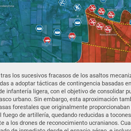
 tras los sucesivos fracasos de los asaltos mecani
das a adoptar tácticas de contingencia basadas en l
e infantería ligera, con el objetivo de consolidar 
casco urbano. Sin embargo, esta aproximación tam
masas forestales que originalmente proporcionaba
l fuego de artillería, quedando reducidas a tocone
te a los drones de reconocimiento ucranianos. Cua
ado de inmediato desde el espacio aéreo, e inclu