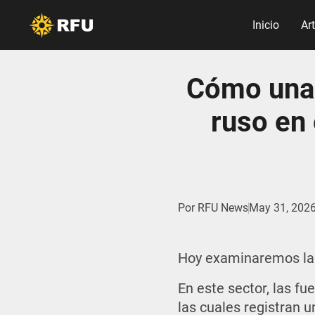
Inicio
Ar
Cómo una 
ruso en 
Por
RFU News
May 31, 202
Hoy examinaremos la 
En este sector, las f
las cuales registran 