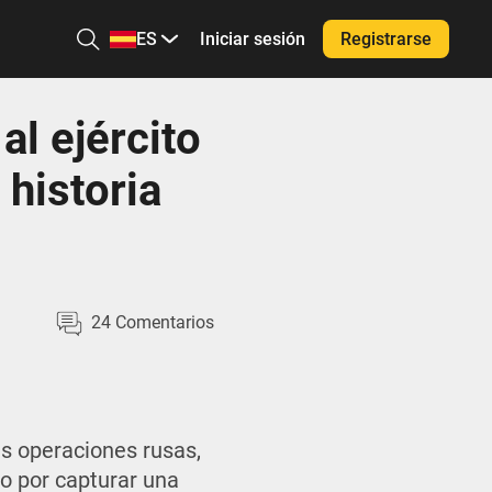
ES
Iniciar sesión
Registrarse
l ejército
 historia
24
Comentarios
as operaciones rusas,
to por capturar una