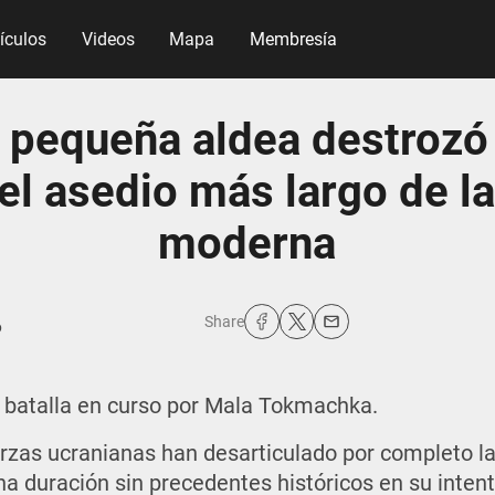
tículos
Videos
Mapa
Membresía
pequeña aldea destrozó a
el asedio más largo de la
moderna
Share
6
batalla en curso por Mala Tokmachka.
uerzas ucranianas han desarticulado por completo l
una duración sin precedentes históricos en su inten