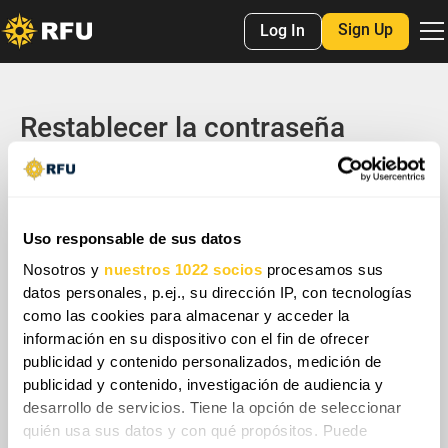
Sign Up
Log In
Restablecer la contraseña
Introduce tu correo electrónico y te enviaremos un código de 6 dígitos
que puedes usar para restablecer tu contraseña.
Uso responsable de sus datos
Nosotros y
nuestros 1022 socios
procesamos sus
datos personales, p.ej., su dirección IP, con tecnologías
como las cookies para almacenar y acceder la
información en su dispositivo con el fin de ofrecer
Regresar a
Página de inicio de sesión
.
Ya tengo un código →
publicidad y contenido personalizados, medición de
publicidad y contenido, investigación de audiencia y
desarrollo de servicios. Tiene la opción de seleccionar
quién usa sus datos y con qué propósitos. Puede