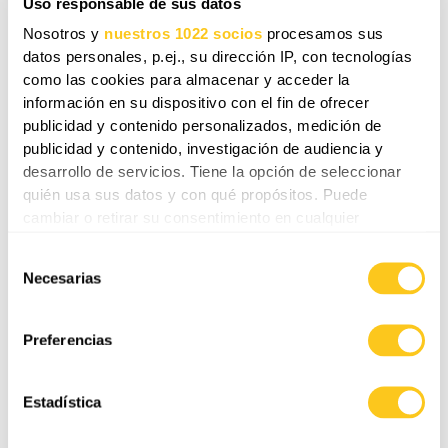
12.49$
Uso responsable de sus datos
Nosotros y
nuestros 1022 socios
procesamos sus
Cancela en cualquier momento
datos personales, p.ej., su dirección IP, con tecnologías
como las cookies para almacenar y acceder la
información en su dispositivo con el fin de ofrecer
publicidad y contenido personalizados, medición de
publicidad y contenido, investigación de audiencia y
Acceso total
desarrollo de servicios. Tiene la opción de seleccionar
quién usa sus datos y con qué propósitos. Puede
cambiar o retirar su consentimiento en cualquier
Acceso completo al mapa interactivo de noticias
momento desde la Declaración de cookies o clicando en
Selección
el Menú de consentimiento.
Acceso al creador de cronogramas con
Necesarias
de
tecnología de inteligencia artificial
consentimiento
Si lo permite, también quisiéramos:
Todo en Insider Annual
Recopilar información sobre su ubicación
Preferencias
geográfica que puede tener una precisión de varios
Actualizaciones estratégicas más exclusivas
metros
Estadística
Más artículos exclusivos
Identificar su dispositivo analizándolo activamente
para buscar características específicas (huellas