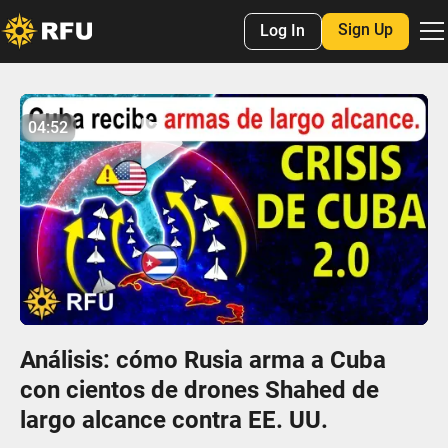
Sign Up
Log In
No items found.
04:52
04:52
Play
Mute
Settings
Enter
fulls
Análisis: cómo Rusia arma a Cuba
con cientos de drones Shahed de
largo alcance contra EE. UU.