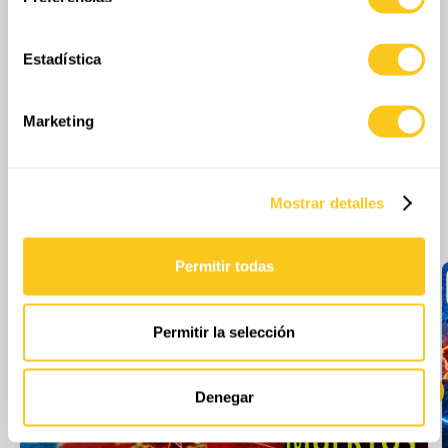
geográfica que puede tener una precisión de varios
metros
Estadística
Identificar su dispositivo analizándolo activamente
para buscar características específicas (huellas
digitales)
Marketing
Obtenga más información sobre cómo se procesan sus
datos personales y establezca sus preferencias en la
sección de datos
. Puede cambiar o retirar su
Mostrar detalles
Más episodios
consentimiento en cualquier momento en la Declaración
de cookies.
Permitir todas
Las cookies de este sitio web se usan para personalizar
el contenido y los anuncios, ofrecer funciones de redes
sociales y analizar el tráfico. Además, compartimos
Permitir la selección
información sobre el uso que haga del sitio web con
nuestros partners de redes sociales, publicidad y análisis
web, quienes pueden combinarla con otra información
Denegar
que les haya proporcionado o que hayan recopilado a
partir del uso que haya hecho de sus servicios.