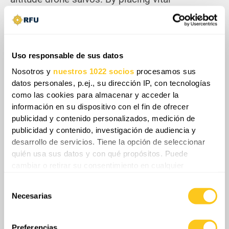
population centers and maritime infrastructure
across the southeastern United States within
operational reach, Havana gains unprecedented
escalatory leverage to counter sustained
Uso responsable de sus datos
Washington embargoes. Ultimately, this
Nosotros y
nuestros 1022 socios
procesamos sus
deployment shifts the regional balance of power
datos personales, p.ej., su dirección IP, con tecnologías
from localized political theater to a high-stakes
como las cookies para almacenar y acceder la
standoff, mimicking Cold War containment
información en su dispositivo con el fin de ofrecer
dilemmas through modern uncrewed warfare.
publicidad y contenido personalizados, medición de
publicidad y contenido, investigación de audiencia y
desarrollo de servicios. Tiene la opción de seleccionar
quién usa sus datos y con qué propósitos. Puede
cambiar o retirar su consentimiento en cualquier
Share
momento desde la Declaración de cookies o clicando en
Selección
el Menú de consentimiento.
Necesarias
de
0
Comentarios
consentimiento
Si lo permite, también quisiéramos:
Recopilar información sobre su ubicación
Preferencias