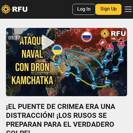
Sign Up
Log In
No items found.
05:37
05:36
Play
Mute
Settings
Enter
fulls
¡EL PUENTE DE CRIMEA ERA UNA
DISTRACCIÓN! ¡LOS RUSOS SE
PREPARAN PARA EL VERDADERO