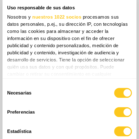
detenerla. Lo que comenzó como actos
aislados de sabotaje podría estar
Uso responsable de sus datos
evolucionando hacia una amenaza estratégica
Nosotros y
nuestros 1022 socios
procesamos sus
contra los bastiones navales más sensibles de
datos personales, p.ej., su dirección IP, con tecnologías
como las cookies para almacenar y acceder la
Rusia en el Pacífico.
información en su dispositivo con el fin de ofrecer
publicidad y contenido personalizados, medición de
Share
publicidad y contenido, investigación de audiencia y
desarrollo de servicios. Tiene la opción de seleccionar
quién usa sus datos y con qué propósitos. Puede
0
Comentarios
cambiar o retirar su consentimiento en cualquier
momento desde la Declaración de cookies o clicando en
Selección
el Menú de consentimiento.
Necesarias
de
consentimiento
Si lo permite, también quisiéramos:
Recopilar información sobre su ubicación
Preferencias
geográfica que puede tener una precisión de varios
metros
Estadística
Identificar su dispositivo analizándolo activamente