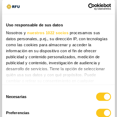
incidentes de seguridad simulados, incluido un
posible intento de asesinato contra el primer
ministro, podrían utilizarse como pretexto para
Uso responsable de sus datos
declarar el estado de emergencia y suspender el
proceso electoral. Esta escalada, apoyada por
Nosotros y
nuestros 1022 socios
procesamos sus
datos personales, p.ej., su dirección IP, con tecnologías
Moscú, representa una amenaza directa a la
como las cookies para almacenar y acceder la
estabilidad regional y a la integridad de las
información en su dispositivo con el fin de ofrecer
estructuras de seguridad euroatlánticas.
publicidad y contenido personalizados, medición de
publicidad y contenido, investigación de audiencia y
desarrollo de servicios. Tiene la opción de seleccionar
quién usa sus datos y con qué propósitos. Puede
Share
cambiar o retirar su consentimiento en cualquier
momento desde la Declaración de cookies o clicando en
Selección
el Menú de consentimiento.
Necesarias
de
0
Comentarios
consentimiento
Si lo permite, también quisiéramos:
Recopilar información sobre su ubicación
Preferencias