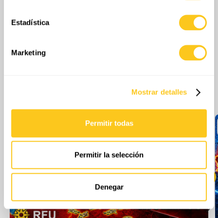
geográfica que puede tener una precisión de varios
metros
Estadística
Identificar su dispositivo analizándolo activamente
para buscar características específicas (huellas
digitales)
Marketing
Obtenga más información sobre cómo se procesan sus
datos personales y establezca sus preferencias en la
sección de datos
. Puede cambiar o retirar su
Más episodios
Mostrar detalles
consentimiento en cualquier momento en la Declaración
de cookies.
Permitir todas
Las cookies de este sitio web se usan para personalizar
el contenido y los anuncios, ofrecer funciones de redes
sociales y analizar el tráfico. Además, compartimos
Permitir la selección
información sobre el uso que haga del sitio web con
nuestros partners de redes sociales, publicidad y análisis
web, quienes pueden combinarla con otra información
Denegar
que les haya proporcionado o que hayan recopilado a
partir del uso que haya hecho de sus servicios.