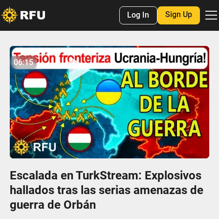
Sign Up
Log In
No items found.
06:15
06:14
Play
Mute
Settings
Enter
fulls
Escalada en TurkStream: Explosivos
hallados tras las serias amenazas de
guerra de Orbán