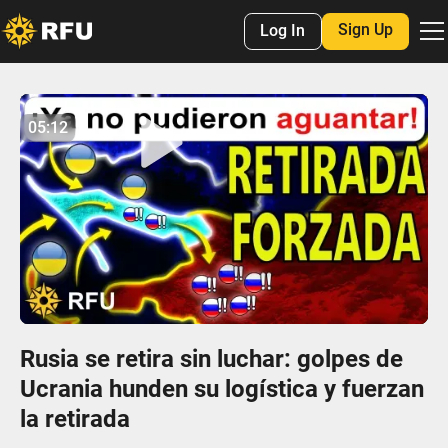
Sign Up
Log In
No items found.
05:12
05:11
Play
Mute
Settings
Enter
fulls
Rusia se retira sin luchar: golpes de
Ucrania hunden su logística y fuerzan
la retirada