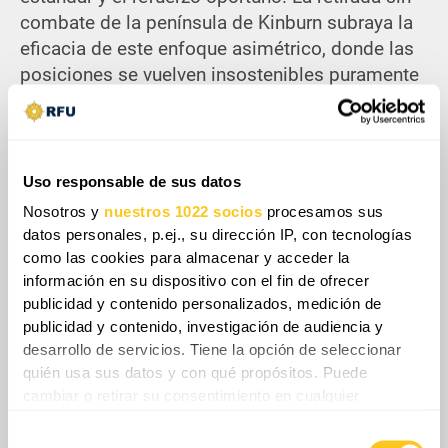
combate de la península de Kinburn subraya la
eficacia de este enfoque asimétrico, donde las
posiciones se vuelven insostenibles puramente
debido al desabastecimiento logístico. Rusia se
enfrenta al riesgo agudo de que este colapso
operacional se replique en sectores más
amplios si la guerra electrónica defensiva y las
Uso responsable de sus datos
líneas de suministro alternativas no logran
Nosotros y
nuestros 1022 socios
procesamos sus
adaptarse. En última instancia, esta estrategia
datos personales, p.ej., su dirección IP, con tecnologías
tiene como objetivo forzar concesiones
como las cookies para almacenar y acceder la
territoriales a gran escala al impedir la defensa
información en su dispositivo con el fin de ofrecer
publicidad y contenido personalizados, medición de
física antes de que comience cualquier
publicidad y contenido, investigación de audiencia y
enfrentamiento terrestre importante.
desarrollo de servicios. Tiene la opción de seleccionar
quién usa sus datos y con qué propósitos. Puede
cambiar o retirar su consentimiento en cualquier
momento desde la Declaración de cookies o clicando en
Selección
el Menú de consentimiento.