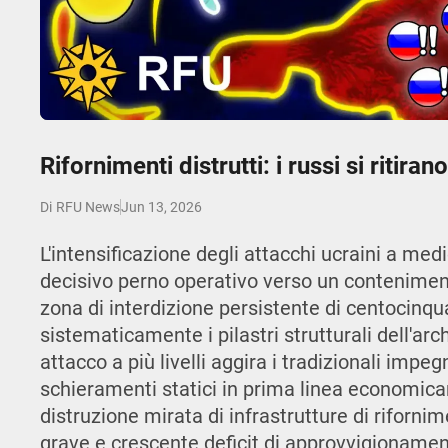
Play
Rifornimenti distrutti: i russi si ritir
Jun 13, 2026
Di
RFU News
L'intensificazione degli attacchi ucraini a me
decisivo perno operativo verso un contenime
zona di interdizione persistente di centocinqu
sistematicamente i pilastri strutturali dell'arc
attacco a più livelli aggira i tradizionali impeg
schieramenti statici in prima linea economica
distruzione mirata di infrastrutture di riforni
grave e crescente deficit di approvvigionamen