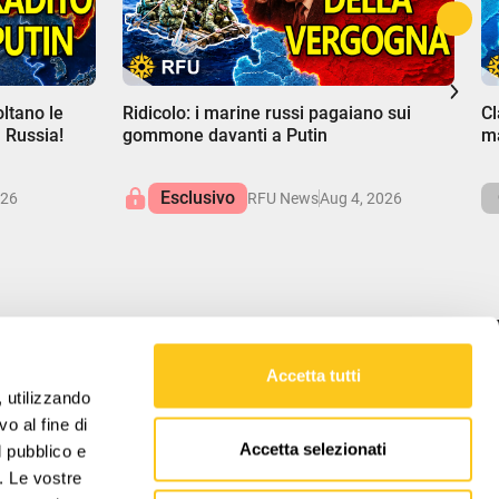
00:00
0
oltano le
Ridicolo: i marine russi pagaiano sui
Cl
a Russia!
gommone davanti a Putin
ma
Esclusivo
026
RFU News
Aug 4, 2026
Accetta tutti
LA NOSTRA MISSIONE
, utilizzando
o al fine di
RFU offre approfondimenti equilibrati sugli
Accetta selezionati
l pubblico e
affari globali, svelando le complessità per
favorire la comprensione delle forze che
i. Le vostre
plasmano il nostro mondo.