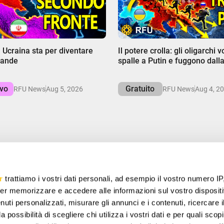
00:00
 Ucraina sta per diventare
Il potere crolla: gli oligarchi v
rande
spalle a Putin e fuggono dall
ivo
Gratuito
RFU News
Aug 5, 2026
RFU News
Aug 4, 2
PARMIA
r
trattiamo i vostri dati personali, ad esempio il vostro numero IP
offerte speciali, regali gratuiti e offerte uniche.
er memorizzare e accedere alle informazioni sul vostro dispositiv
uti personalizzati, misurare gli annunci e i contenuti, ricercare i
a possibilità di scegliere chi utilizza i vostri dati e per quali scop