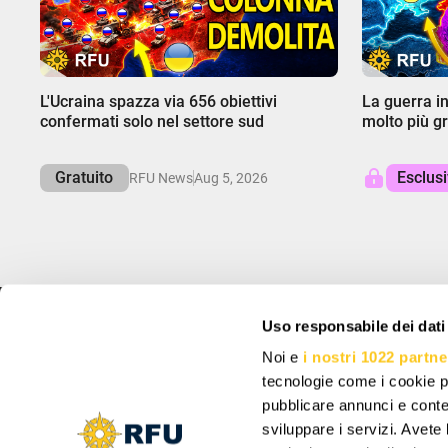
00:00
00:00
L'Ucraina spazza via 656 obiettivi
La guerra in
confermati solo nel settore sud
molto più g
Gratuito
Esclus
RFU News
Aug 5, 2026
Uso responsabile dei dati
INFO
ISCRIVITI E RIS
Noi e
i nostri 1022 partne
Informazioni
Iscriviti per ricevere 
tecnologie come i cookie p
Supporto
Impostazioni cookie
pubblicare annunci e conten
Vacancy: Reporter
sviluppare i servizi. Avete l
Vacancy: Localization Specialist