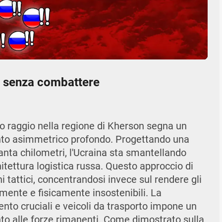
05:31
Mute
Settings
Enter
fullscr
ano senza combattere
dio raggio nella regione di Kherson segna un
nto asimmetrico profondo. Progettando una
anta chilometri, l'Ucraina sta smantellando
hitettura logistica russa. Questo approccio di
ni tattici, concentrandosi invece sul rendere gli
mente e fisicamente insostenibili. La
mento cruciali e veicoli da trasporto impone un
to alle forze rimanenti. Come dimostrato sulla